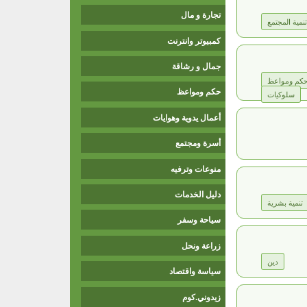
تجارة و مال
تنمية المجتمع
كمبيوتر وانترنت
جمال و رشاقة
كم ومواعظ
حكم ومواعظ
سلوكيات
أعمال يدوية وهوايات
أسرة ومجتمع
منوعات وترفيه
دليل الخدمات
تنمية بشرية
سياحة وسفر
زراعة ونحل
دين
سياسة واقتصاد
زيدوني.كوم