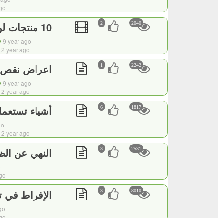
ago
10 منتجات لن تشتريها مرة أخرى بعد مشاهدتك هذا الفيديو
2
2040
y
9 year ago
2 year ago
اعراض نقص ال
1
2242
y
9 year ago
2 year ago
أشياء تستعمله
6
1817
go
2 year ago
النهي عن الظ
3
2531
o
ago
الإفراط في ت
3
8010
ago
ago