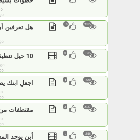
go
ago
هل تعرفين أن
10
3765
ago
10 حيل تنظيفية للمسنين وأصحاب الإعاقة والألم
0
1315
ago
ago
اجعلِ ابنك ي
4
1830
go
ago
مقتطفات من و
3
2327
go
ago
أين يوجد الم
1
1926