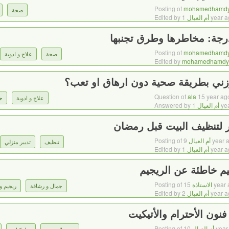
Posting of
mohamedhamd
صحة
1 year 
أم العيال
Edited by
رجة: مخاطرها وطرق تجنبها
Posting of
mohamedhamd
صحة
علاج و ادوية
Edited by
mohamedhamdy
ني بطريقة صحية دون ارهاق او تعب؟
Question of
ala
15 year ag
علاج و ادوية
ج
1 y
أم العيال
Answered by
ر لتنظيف البيت قبل رمضان
9 year 
أم العيال
Posting of
تنظيف
تدبير منزلي
1 year 
أم العيال
Edited by
م خاطئة عن الريجيم
15 year
الاستاذة
Posting of
جمال و رشاقة
ريجيم و
2 year 
أم العيال
Edited by
ون الأحترام والأتيكيت
10 yea
أم العيال
Posting of