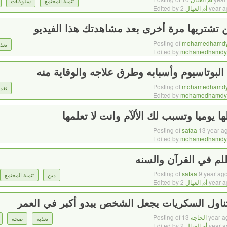
تنمية المجتمع
سلوكيات
2 year 
أم العيال
Edited by
Posting of
mohamedhamd
تغذي
Edited by
mohamedhamdy
بوتاسيوم وأسبابه وطرق علاجه والوقاية منه
Posting of
mohamedhamd
تغذي
Edited by
mohamedhamdy
ا يوميا وتسبب لك الألآم وانت لا تعلمها
Posting of
safaa
13 year a
Edited by
mohamedhamdy
لم في القرآن والسنه
Posting of
safaa
9 year ag
دين
تنمية المجتمع
2 year 
أم العيال
Edited by
ناول السكريات يجعل الشخص يبدو أكبر في العمر
13 year 
الحاجة
Posting of
تغذية
صحة
2 year 
أم العيال
Edited by