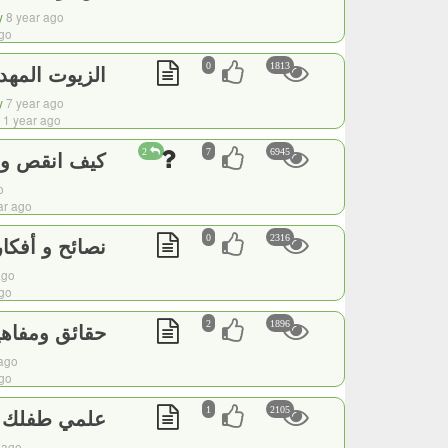
y
8 year ago
ago
الزيوت المهد
0
1813
y
7 year ago
1 year ago
كيف انقص وز
2 
7
6945
o
ear ago
نصائح و أفكا
0
2316
ago
ago
حقائق ومفاهي
2
1896
 ago
ago
علمي طفلك فن
1
2105
r ago