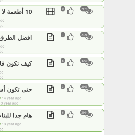
10 أطعمة لا يجب أن تأكلها ابدا
0
2178
ago
ago
افضل الطرق ل
1
2521
ago
ago
كيف تكون قائ
8
4069
go
ago
حتى تكون أس
3
3805
y
14 year ago
3 year ago
هام جدا للبنا
6
3604
y
13 year ago
ago