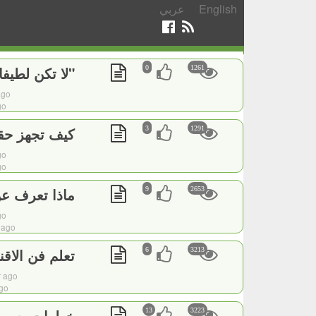
English
عربي
"لا تكن لطيفا
0
1261
ago
go
كيف تجهز حقي
3
1291
go
go
ماذا تعرف عن
9
2653
go
 ago
تعلم فن الاقن
6
3213
r ago
ago
خطوات بسيطة 
13
3223