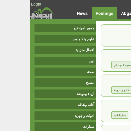
Login
News
Postings
Abg
جميع المواضيع
علوم وتكنولوجيا
أعمال منزلية
دين
سياحة وسفر
صحة
مطبخ
علاج و ادوية
أزياء وموضة
آداب وثقافة
ادوات واجهزة
سلوكيات
سيارات