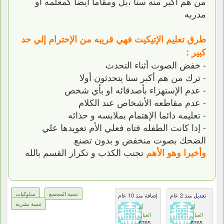
من هم أكبر منه سنا ،بل ومقاما أيضا كمعلمه او
مدربه
طرق تعليم الإتيكيت فهي قريبه من الإحترام إلي حد
كبير :
- خفض الصوت أثناء التحدث
- ترك من هم أكبر سنا يتحدثون أولا
- عدم الإستهزاء بأصدقائه او بأي شخص
- عدم مقاطعه الأشخاص عند الكلام
- تعليمه دائما الإهتمام بملابسه و حذائه
- إذا كانت الطفله فتاه فعلي الأم تعويدها علي
الضحك بصوت منخفض و بدون تصنع
تجنب الكذب و تكرار القسم بالله
وأخيرا وهو الأهم
تنمية المجتمع
سلوكيات
تعديل
منذ 2 عام
إضافة منذ 10 عام
تنمية بشرية
أم
أم
العيال
العيال
6765
6765