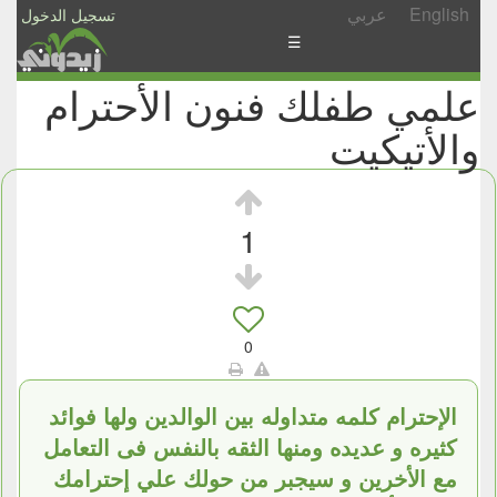
English
عربي
تسجيل الدخول
☰
علمي طفلك فنون الأحترام
الأخبار
والأتيكيت
الأسئلة
والمشاركات
الأبجدي
1
إسأل
-
شارك
0
الإحترام كلمه متداوله بين الوالدين ولها فوائد
كثيره و عديده ومنها الثقه بالنفس فى التعامل
مع الأخرين و سيجبر من حولك علي إحترامك