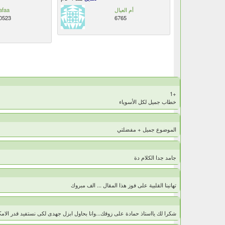
أم العيال
afaa
0523
6765
+1
خطاب جميل لكل الأسوياء
الموضوع جميل + مفضلتي
جامد جدا الكلام دة
تهانينا القلبية على فوز هذا المقال ... الف مبروك
شكرا لك يااستاذ حمادة على زوقك...وانا بحاول ابزل جهدى لكى نستفيد قدر الامك