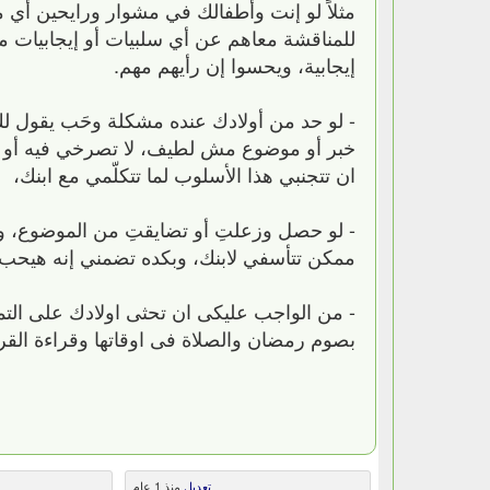
مثلاً لو إنت وأطفالك في مشوار ورايحين أي
للمناقشة معاهم عن أي سلبيات أو إيجابيات 
إيجابية، ويحسوا إن رأيهم مهم.
- لو حد من أولادك عنده مشكلة وحَب يقول لك 
خبر أو موضوع مش لطيف، لا تصرخي فيه أو ت
ان تتجنبي هذا الأسلوب لما تتكلّمي مع ابنك،
- لو حصل وزعلتِ أو تضايقتِ من الموضوع، و
ممكن تتأسفي لابنك، وبكده تضمني إنه هيحب 
- من الواجب عليكى ان تحثى اولادك على التمس
بصوم رمضان والصلاة فى اوقاتها وقراءة الق
تعديل
منذ 1 عام