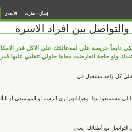
إسأل - شارك
الأبجدي
التواصل بين افراد الاسرة
ِى دايماً حريصة على لمةعائلتك على الاكل قدر الامك
ية عندك ولو حاجة اتعارضت معاها حاولي تتغلبي عليها قد
ه بيخلي كل واحد مشغول في
للي بيستمتعوا بيها، وهواياتهم؛ زي الرسم أو الموسيقى أو التأل
 التواصل مع أطفالك؛ يعني