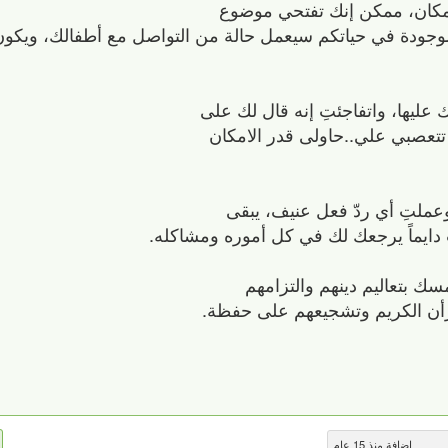
 مكان، ممكن إنك تفتحي موضوع
موجودة في حياتكم سيعمل حالة من التواصل مع أطفالك، ويكو
عليها، واتفاجئتِ إنه قال لك على
تعصبي علي..حاولى قدر الامكان
عملتِ أي ردّ فعل عنيف، يبقى
دايماً يرجعك لك في كل أموره ومشاكله.
ك بتعاليم دينهم والتزامهم
رأن الكريم وتشجيعهم على حفظة.
إضافة منذ 15 عام