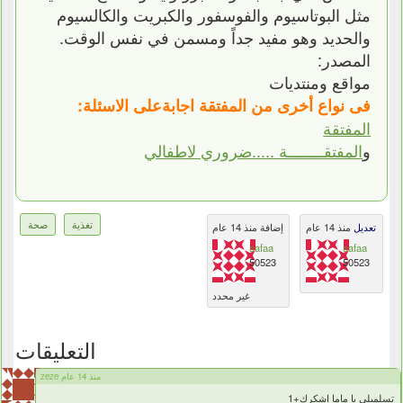
مثل البوتاسيوم والفوسفور والكبريت والكالسيوم
والحديد وهو مفيد جداً ومسمن في نفس الوقت.
المصدر:
مواقع ومنتديات
فى نواع أخرى من المفتقة اجابةعلى الاسئلة:
المفتقة
و
المفتقــــــــة .....ضروري لاطفالي
تغذية
صحة
تعديل
منذ 14 عام
إضافة منذ 14 عام
safaa
safaa
50523
50523
غير محدد
التعليقات
zeze منذ 14 عام
تسلميلى يا ماما اشكرك+1