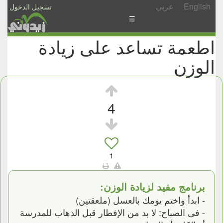
English
عربي
تسجيل الدخول
☰
اطعمة تساعد على زيادة
الأخبار
الوزن
الأسئلة
والمشاركات
الأبجدي
4
إسأل
-
شارك
1
برنامج مفيد لزيادة الوزن:
- ابدأ واختم يومك بالعسل (ملعقتين)
- فى الصباح: لا بد من الإفطار قبل الذهاب للمدرسة