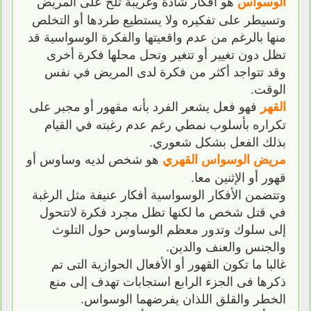
هو أفكار شاذة وغريبة تلح على المريض
الوسواس
وتسيطر على تفكيره ولا يستطيع طردها أو التخلص
منها بالرغم من عدم واقعيتها والفكرة الوسواسية قد
تظل دون تغيير أو تتغير وتحل محلها فكرة أخرى
وقد تتواجد أكثر من فكرة لدى المريض في نفس
الوقت.
فهو فعل يشعر الفرد بأنه مقهور أو مجبر على
القهر
تكراره بأسلوب نمطي رغم عدم رغبته في القيام
بذلك الفعل بشكل شعوري.
هو شخص لديه وساوس أو
مريض الوسواس القهري
قهور أو الإثنين معا.
وتتضمن الأفكار الوسواسية أفكار عنيفة مثل الرغبة
في قتل شخص ما لكنها تظل مجرد فكرة لاتتحول
إلى سلوك وتدور معظم الوساوس حول التلوث
والجنس والعنف والدين.
غالبا ما تكون القهور أو الأفعال الحوازية التى تم
ذكرها فى الجزء الرابع استجابات تهدف إلى منع
الخطر والقلق اللذان يفرضهما الوسواس.