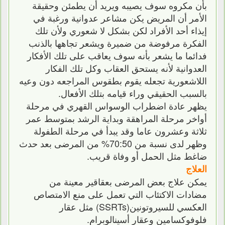
بأن مكروه سوف يصيبه ويريد أن يطمئن وحقيقة
الأمر أن المريض يكن مشاعر عدوانية ورغبة في
إيذاء أحد الأفراد لكن بشكل لا شعوري ولأن تلك
الفكرة مرفوضة من ضميرة ويشعر تجاهها بالذنب
فدائما ما يشعر بأنه سوف يعاقب على تلك الأفكار
العدوانية لأنه يستحق العقاب وكل تلك الفكار
اللاشعورية تجعله يقوم بطقوس المراجعه دون وعيه
بالسبب الحقيقي وراء قيامه بتلك الأفعال.
يظهر عادة اضطراب الوسواس القهري في مرحلة
أواخر مرحلة المراهقة وبداية الرشد بمتوسط عمر
ثلاثة وعشرون عاما وقد يبدأ في مرحلة الطفولة
وظهر لدى نسبة من 70:50% من المرضى بعد حدث
ضاغط مثل الحمل أو وفاة قريب.
العلاج
يمكن علاج بعض المرضى بعقاقير معينة من
مضادات الاكتئاب التي تعمل على منع الامتصاص
العكسي للسيروتونين(SSRTs) مثل عقار
فلوفوكسامين وعقار أسينالوبرام.