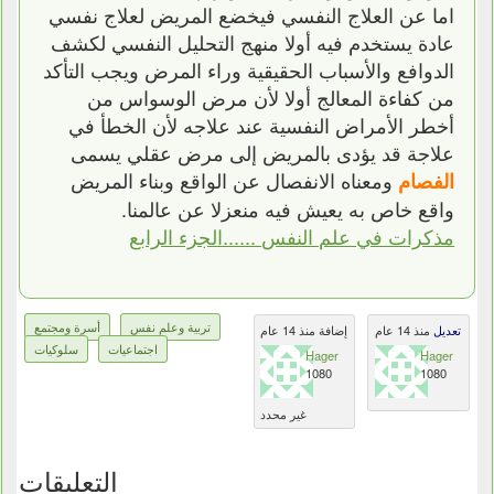
اما عن العلاج النفسي فيخضع المريض لعلاج نفسي
عادة يستخدم فيه أولا منهج التحليل النفسي لكشف
الدوافع والأسباب الحقيقية وراء المرض ويجب التأكد
من كفاءة المعالج أولا لأن مرض الوسواس من
أخطر الأمراض النفسية عند علاجه لأن الخطأ في
علاجة قد يؤدى بالمريض إلى مرض عقلي يسمى
ومعناه الانفصال عن الواقع وبناء المريض
الفصام
واقع خاص به يعيش فيه منعزلا عن عالمنا.
مذكرات في علم النفس ......الجزء الرابع
تربية وعلم نفس
أسرة ومجتمع
تعديل
منذ 14 عام
إضافة منذ 14 عام
اجتماعيات
سلوكيات
Hager
Hager
1080
1080
غير محدد
التعليقات