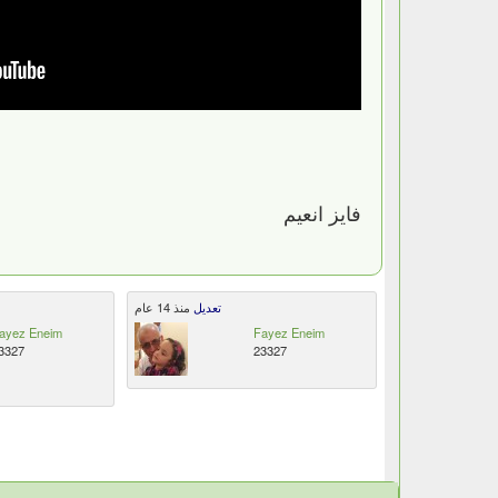
فايز انعيم
تعديل
منذ 14 عام
ayez Eneim
Fayez Eneim
3327
23327