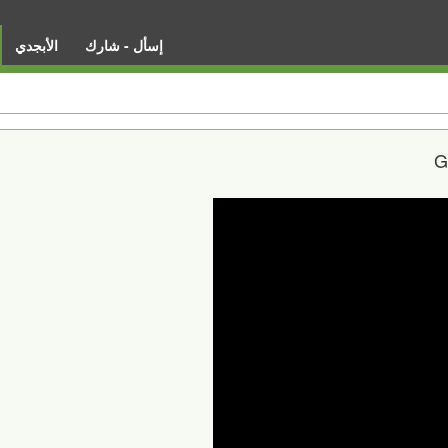
إسأل - شارك
الأبجدي