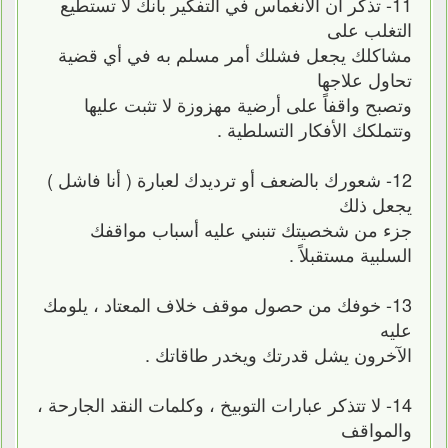
11- تذكر أن الانغماس في التفكير بأنك لا تستطيع
التغلب على
مشاكلك يجعل فشلك أمر مسلم به في أي قضية
تحاول علاجها
وتصبح واقفاً على أرضية مهزوزة لا تثبت عليها
وتتملكك الأفكار التسلطية .
12- شعورك بالضعف أو ترديدك لعبارة ( أنا فاشل )
يجعل ذلك
جزء من شخصيتك تنبني عليه أسباب مواقفك
السلبية مستقبلاً .
13- خوفك من حصول موقف خلاف المعتاد ، يلومك
عليه
الآخرون يشل قدرتك ويخدر طاقاتك .
14- لا تتذكر عبارات التوبيخ ، وكلمات النقد الجارحة ،
والمواقف