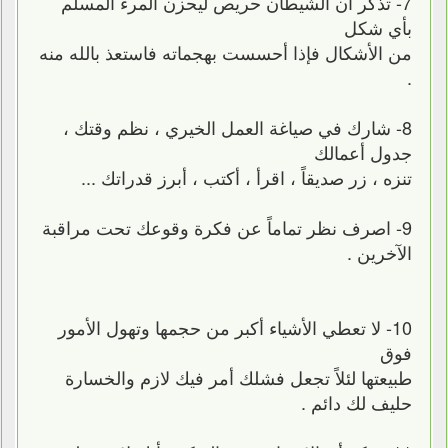
7- تذكر أن الشيطان حريص ليحزن المرء المسلم
بأي شكل
من الأشكال فإذا أحسست بهجماته فاستعذ بالله منه
.
8- شارك في صياغة العمل الخيري ، نظم وقتك ،
جدول أعمالك
تنزه ، زر صديقاً ، اقرأ ، أكتب ، أبرز قدراتك ...
9- اصرف نظر تماماً عن فكرة وقوعك تحت مراقبة
الآخرين .
10- لا تعطي الأشياء أكبر من حجمها وتهول الأمور
فوق
طبيعتها لئلاً تجعل فشلك أمر فيك لازم والخسارة
حليف لك دائم .