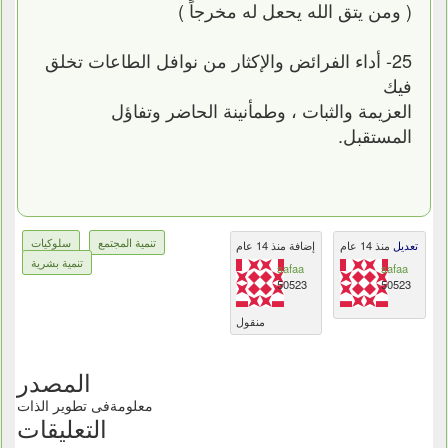
( ومن يتق الله يحعل له مخرجاً )
25- أداء الفرائض والإكثار من نوافل الطاعات تخلق
فيك
العزيمة والثبات ، وطمأنينة الحاضر وتفاؤل
المستقبل.
تنمية المجتمع
سلوكيات
تعديل
منذ 14 عام
إضافة منذ 14 عام
تنمية بشرية
safaa
safaa
50523
50523
منقول
المصدر
معلومةفى تطوير الذات
التعليقات