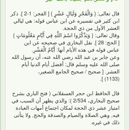
قال تعالى: { وَالْفَجْرِ وَلَيَالٍ عَشْرٍِ } [ الفجر: 1-2 ]. ذكر
ابن كثير في تفسيره عن ابن عباس قوله: هي ليالي
العشر الأول من ذي الحجة.
وقال تعالى: { وَيَذْكُرُوا اسْمَ اللَّهِ فِي أَيَّامٍ مَعْلُومَاتٍ }
[ الحج: 28 ]. نقل البخاري في صحيحه عن ابن
عباس قوله في هذه الأيام أنها: أَيَّامُ الْعَشْرِ.
وعن جابر بن عبد الله رضي الله عنه، أن رسول الله
صلى الله عليه وسلم قال: أفضل أيام الدنيا أيام
العشر. [ صحيح / صحيح الجامع الصغير،
(1133) ].
قال الحافظ ابن حجر العسقلاني ( فتح الباري بشرح
صحيح البخاري، 2/534 ): والذي يظهر أن السبب في
امتياز عشر ذي الحجة لمكان اجتماع أمهات العبادة
فيه, وهي الصلاة والصيام والصدقة والحج, ولا يتأتى
ذلك في غيره.