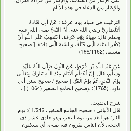
والإكثار من الدعاء في هذه الأيام.
الترغيب فى صيام يوم عرفة : عَنْ أَبِي قَتَادَةَ
اْلأنْصَارِيِّ رضي الله عنه، أَنَّ النَّبِيَّ صلى الله عليه
وسلم قَالَ: صِيَامُ يَوْمِ عَرَفَةَ، أَحْتَسِبُ عَلَى اللَّهِ أَنْ
يُكَفِّرَ السَّنَةَ الَّتِي قَبْلَهُ، وَالسَّنَةَ الَّتِي بَعْدَهُ. [ صحيح
مسلم، (196/1162)
عَنْ عَبْدِ اللَّهِ بْنِ قُرْطٍ، عَنْ النَّبِيِّ صَلَّى اللَّهُ عَلَيْهِ
وَسَلَّمَ، قَالَ: إِنَّ أَعْظَمَ اْلأَيَّامِ عِنْدَ اللَّهِ تَبَارَكَ وَتَعَالَى
يَوْمُ النَّحْرِ، ثُمَّ يَوْمُ الْقَرِّ. [ صحيح / صحيح سنن أبي
داود، (1765)؛ وصحيح الجامع الصغير (1064) ] .
شرح الحديث:
قال الألباني ( صحيح الجامع الصغير، 1/242 ): يوم
القر: هو الغد من يوم النحر، وهو حادي عشر ذي
الحجة، لأن الناس يقرون فيه بمنى، أي يسكنون