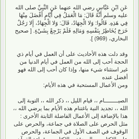
عَنِ ابْنِ عَبَّاسٍ رضي الله عنهما عَنِ النَّبِيِّ صلى الله
عليه وسلم أَنَّهُ قَالَ: مَا الْعَمَلُ فِي أَيَّامٍ أَفْضَلَ مِنْهَا
فِي هَذِهِ. قَالُوا: وََلا الْجِهَادُ، قَالَ: وََلا الْجِهَادُ، إَِلا رَجُلٌ
خَرَجَ يُخَاطِرُ بِنَفْسِهِ وَمَالِهِ فَلَمْ يَرْجِعْ بِشَيْءٍ. [ صحيح
البخاري، (969) ].
وقد دلت هذه الأحاديث على أن العمل في أيام ذي
الحجة أحب إلى الله من العمل في أيام الدنيا من
غير استثناء شيء منها، وإذا كان أحب إلى الله فهو
أفضل عنده
ومن الأعمال المستحبة في هذه الأيام:
الصيـــــــــام ،، قيام الليل ،، ذكر الله ،، التوبة إلى
الله ،، تجديد النية باغتنام هذه الأيام بما يرضي الله ،،
هذا بالإضافة إلى الأعمال الفاضلة الثابتة الأخرى :
مثل الحرص على الصلاة في جماعة، والحرص على
الوقوف في الصف الأول في الجماعة، والحرص
على الإكثار من الصدقة، والإكثار من قراءة القرآن،