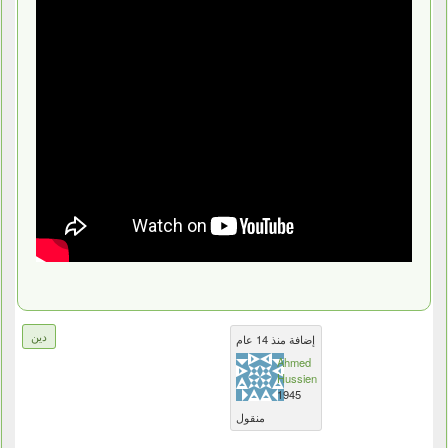
دين
إضافة منذ 14 عام
Ahmed
Hussien
1945
منقول