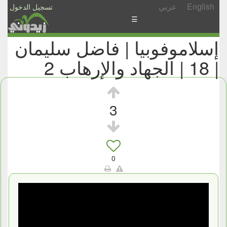
English
عربي
تسجيل الدخول
☰
إسلاموفوبيا | فاضل سليمان
الأخبار
| 18 | الجهاد والإرهاب 2
الأسئلة
والمشاركات
الأبجدي
3
إسأل
-
شارك
0