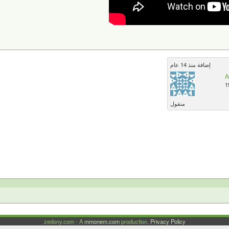
إضافة منذ 14 عام
A
1
منقول
m
zedony.com - A
mmonem.com
production.
Privacy Policy