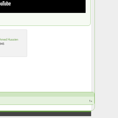
hmed Hussien
945
+1