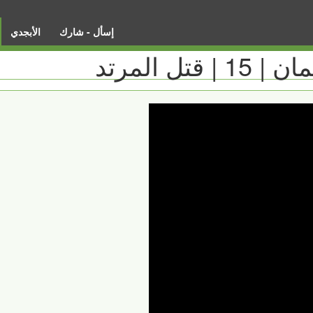
إسأل - شارك
الأبجدي
ل المرتد