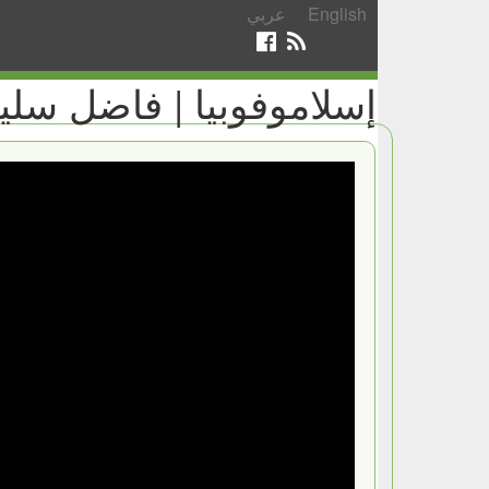
English
عربي
إسلاموفوبيا | فاضل سليمان | 15 | قت