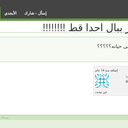
إسأل - شارك
الأبجدي
ال احدا قط !!!!!!!!
فى حياته؟؟؟؟؟
إضافة منذ 14 عام
h
6
غير محدد
hesham helmy منذ 14 عام