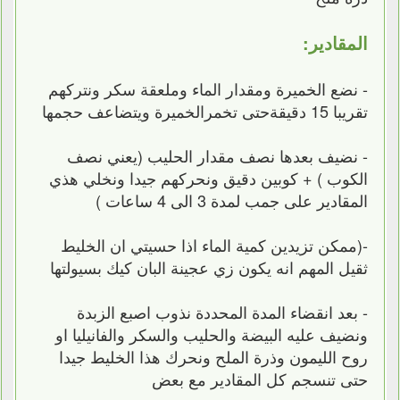
المقادير:
- نضع الخميرة ومقدار الماء وملعقة سكر ونتركهم
تقريبا 15 دقيقةحتى تخمرالخميرة ويتضاعف حجمها
- نضيف بعدها نصف مقدار الحليب (يعني نصف
الكوب ) + كوبين دقيق ونحركهم جيدا ونخلي هذي
المقادير على جمب لمدة 3 الى 4 ساعات )
-(ممكن تزيدين كمية الماء اذا حسيتي ان الخليط
ثقيل المهم انه يكون زي عجينة البان كيك بسيولتها
- بعد انقضاء المدة المحددة نذوب اصبع الزبدة
ونضيف عليه البيضة والحليب والسكر والفانيليا او
روح الليمون وذرة الملح ونحرك هذا الخليط جيدا
حتى تنسجم كل المقادير مع بعض