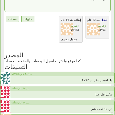
حلويات
معجنات
تعديل
منذ 12 عام
إضافة منذ 14 عام
زغباوية
زغباوية
23463
23463
منقول بتصرف
المصدر
كذا موقع واخترت اسهل الوصفات والملاحظات معاها
التعليقات
Menem منذ 14 عام
ما بناخدش منكم غير كلام !!!!
safaa منذ 14 عام
شكلها حلو جدا
safaa منذ 14 عام
فين +1 ياسى منعم