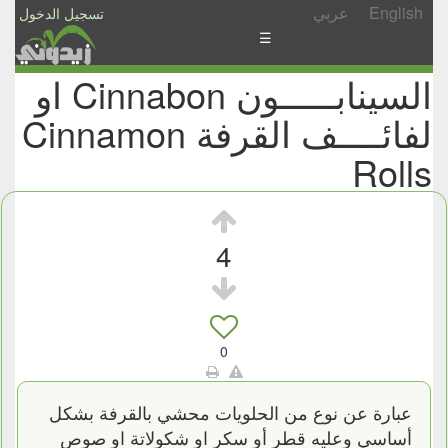
English
عربي
تسجيل الدخول
☰
السينابـــــون Cinnabon او
الأخبار
لفائــــف القرفة Cinnamon
الأسئلة
والمشاركات
Rolls
الأبجدي
إسأل
4
-
شارك
0
عبارة عن نوع من الحلويات محشي بالقرفة بشكل
أساسي وعليه قطر أو سكر او شكولاتة او صوص