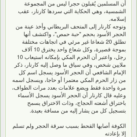
أن المسلمين يُقبلون حجرا ليس من المجموعة
الشمسية، وهي الحكاية التي سردها كارنار، عقب
إسلامه.
وتوجه كارنار إلى المتحف البريطاني وأخذ عينة من
الحجر الأسود بحجم "حبة حمص"، واكتشف أنها
تطلق 20 شعاعا غير مرئي في اتجاهات مختلفة
بموجة قصيرة، وكل شعاع واحد يخترق 10 آلاف
رجل، واعتبر أن الحرم المكي بإمكانه استيعاب 10
ملايين شخص، وفي سياق ما وصل إليه كارنار، ذكر
الإمام الشافعي أن الحجر الأسود يسجل اسم كل
من زار الحرم المكي معتمرا أو حاجا، ويسجل اسمه
مرة واحدة فقط ويضع علامات بعدد مرات الطواف،
وعليه قال كارنار أن الحجر الأسود يسجل الأسماء
باختراق أشعته الحجاج، وذات الاختراق يسمح
بتسجيل كل من يشار إليه من مسافة بعيدة.
الكوفة أصابها القحط بسبب سرقة الحجر ولم تسلم
إلا بإعادته