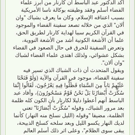
أكد الدكتور عبد الباسط أن كارنار من أبرز علماء
الفضاء أسلم وفقد وظيفته بوكالة ناسا الأمريكية
بسبب اعتناقه الإسلام، وكان ما يعرف بشباك "وان
ألان" الذي من خلاله تصعد سفينة الفضاء والموجود
في القرآن الكريم سببا لهداية كارنار لطريق الحق،
علما أن الأشعة الكونية أشد من الأشعة النووية،
وتعرض السفينة للحرق في حال الصعود في الفضاء
بشكل عشوائي، ولذلك اهتدى علماء الفضاء لشباك
"وان ألان".
ويقول المتحدث أن ذات الشباك الذي تسير فيه
سفينة الفضاء، موجود في القرآن والآية (وَلَوْ فَتَحْنَا
عَلَيْهِمْ بَاباً مِنَ السَّمَاءِ فَظَلُّوا فِيهِ يَعْرُجُونَ، لَقَالُوا إِنَّمَا
سُكِّرَتْ أَبْصَارُنَا بَلْ نَحْنُ قَوْمٌ مَسْحُورُونَ)، وأفاد عبد
الباسط أنهم أعطوا دليلا لكارنار بأن الكون كله ظلمة
بعد مرور الشباك، وقوله "سُكِّرَتْ أَبْصَارُنَا" تعني
الظلمة، مضيفا "وقوله (الليل نسلخ منه النهار) كأنما
لديك النهار يكسو الليل وبعد سلخه كسلخ الذبيحة،
يبقى سوى الظلام"، وعلى اثر ذلك أسلم العالم