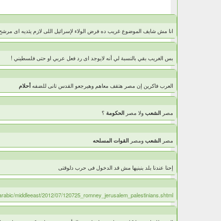
انا مش شايف الموضوع غريب ده فرض الولاء لإسرائيل اللى لازم يئديه اى مرش
بس الغريب بقي بالنسبة لي أنه لايوجد اى رد فعل عربي او حتى فلسطيني !
العرب فاكرين إن مصر هتقف معاهم وهيرجعو القدس تانى للضفه
أحلام
مصر
الشعب
ولا مصر
الحكومة
؟
مصر
الشعب
ومصر
القوات المسلحه
إحنا عندنا بلد بنبنيها مش قد الدخول فى حرب دلوقتى
/arabic/middleeast/2012/07/120725_romney_jerusalem_palestinians.shtml