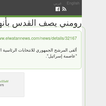
English
عربي
رومني يصف القدس بأنها
www.elwatannews.com/news/details/32167
ألقى المرشح الجمهوري للانتخابات الرئاسية ا
"عاصمة إسرائيل".
oSSaM
975