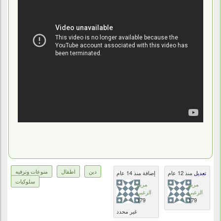
دين
اطفال
منوعات وترفيه
تعديل
منذ 12 عام
إضافة منذ 14 عام
سلوكيات
مريم
مريم
الزغبي
الزغبي
179
179
غير محدد