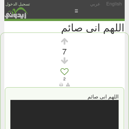
English
عربي
تسجيل الدخول
☰
اللهم انى صائم
الأخبار
الأسئلة
والمشاركات
7
الأبجدي
إسأل
-
2
شارك
اللهم انى صائم