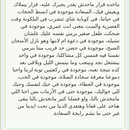
بناخده قرار ماحدش يقدر يجبرك عليه، قرار بيملاك
ويعيش فيك، السعادة موجودة في ابسط الحجات
في حياتنا، في كوباية شاي تتشرب في البلكونة وقت
العصرية والست بتغني انت عمري، موجودة في
ضحكت طفل صغير يرمي نفسه عليك علشان
تشيله، موجودة في دعوة ام لابنها وهو نازل الأمتحان
الصبح، موجودة في حضن حد قريب مننا بنرمي
نفسنا فيه فننسي كل مشاكلنا، موجودة في واحد
بيشتغل بجد وبيتعب وما بينمش الليل ويلاقى بعد
كده نتيجة تعبه، موجودة في ركعتيين توبة لربنا واحنا
دموعنا مغرقة سجادة الصلاة، موجودة في الحب،
موجودة في العطاء، موجودة في حبك لنفسك وحبك
للي حواليك، موجودة حتى في الأزمات بس احنا اللي
مابنخدش بالنا، ولو فضلنا كتير مانخدش بالنا يبقى
هناخد على قفانا وهتعدي الدنيا من تحت ايدينا من
غير حتى ما نشم رايحة السعادة.