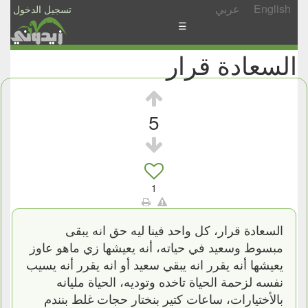
English
عربي
تسجيل الدخول
☰
السعادة قرار
الأخبار
الأسئلة
والمشاركات
5
الأبجدي
إسأل
-
1
شارك
السعادة قرار، كل واحد فينا ليه حق انه يبقى
مبسوط وسعيد في حياته، أنه يعيشها زي ماهو عاوز
يعيشها أنه يقرر انه يبقي سعيد أو انه يقرر أنه يسيب
نفسه لزحمة الحياة تاخده وتوديه، الحياة مليانه
بالأختيارات، ساعات كتير بنختار حجات غلط بنندم