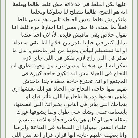
عليها لكن الغلط في حد ذاته مش غلط طالما بيعلمنا
ايه هو الصح، طالما بيصلح لنا سلوكنا ويخلينا
مانكررش نغلط نفس الغلطه تاني، هو بيبقى غلط
فعلاً لما نعيده، فا مش معنى اننا اختارنا مرة غلط اننا
نقول خلاص بقى مافيش فايدة، لأ، لان احنا عندنا
بدايل كتير في حياتنا نقدر من خلالها اننا نبقي سعداء
او اننا نستسلم لليأس يموتنا من غير مانحس، بدل ما
نفكر في اللي راح لازم نفكر في اللي جاي لازم
نفكر ايه اللي هيخلينا مبسوطين، من وجهة نظري ان
النجاح في الحياة مش انك تكون حاجه كبيرة في
المجتمع او انك تخترع حاجه معقدة جدا ماحدش
يفهم منها حاجه، النجاح في الحياة هو انك تعيشها زي
ماهي بحلوها ومرها بتاجاربها اللي بتأثر فيك او
بنجاحك اللي بيأثر في الناس، بخبراتك اللي اتعلمتها،
بأبتسامه تملى وشك على طول ولما يشوفها غيرك
تتنقله حتى لو كان هو مكشر فجأة هتلاقيه بيبتسم،
علماء النفس بيقولوا ان السعادة في القناعة والرضا
وانا بضيف عليهم حاجه انها قرار، قرار احنا بس اللي