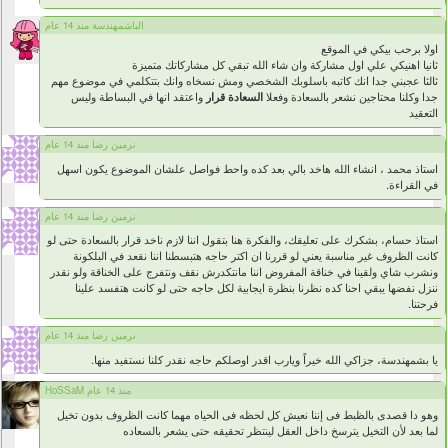
الباشمهندسة منذ 14 عام
اولا برحب بيكي في الموقع
ثانيا اهنيكي علي اول مشاركة وان شاء الله تبقي كل مشاركاتك متميزة
ثالثا عجبني جدا انك كاتبه باسلوبك الشخصي ومش نسخاه وانك بتتكلمي في موضوع مهم
جدا وكلنا محتاجين نشعر بالسعادة وفعلا
السعادة قرار
واعتقد انها في البساطة وليس
التعقيد
نرمين رضا منذ 14 عام
استاذ محمد ، انشاء الله هاخد بالي بعد كده واحط فواصل علشان الموضوع يكون اسهل
في القراءة.
نرمين رضا منذ 14 عام
استاذ حسام، بشكرك على تعليقك، والفكرة هنا بتقول اننا لازم ناخد قرار بالسعادة حتى لو
كانت الظروف غير مناسبة يعني لو قررنا ان اكتر حاجه هتبسطنا اننا نقعد في البلكونة
ونشرب شاي ولقينا في خناقة المفروض اننا مانتكدرش نقف ونتفرج على الخناقة ولو نقدر
ننزل نفضها يبقي احنا كده نظرنا بنظرة ايجابية لكل حاجه حتى لو كانت هتفسد علينا
فرحتنا.
نرمين رضا منذ 14 عام
يا بشمهندسة، جزاكي الله خيراً ويارب اقدر اوصلكم حاجه نقدر كلنا نستفيد منها.
HoSSaM منذ 14 عام
وهو دا قصدى بالظبط فى إننا نعيش كل لحظه فى الحياه مهما كانت الظروف بدون تخيل
لما بعد لأن التخيل يترسخ داخل العقل لينتظر تحقيقه حتى يشعر بالسعاده