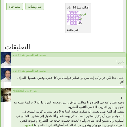
صبا وشباب
نمط حياة
إضافة منذ 14 عام
نرمين
رضا
45
غير محدد
التعليقات
محمد عبد المنعم منذ 14 عام
جميل!
محمد عبد المنعم منذ 14 عام
جميل جدا لكن في رأيي إنك بس لو عملتي فواصل بين كل فقرة وفقرة هتسهل القراءة
أكثر
HoSSaM منذ 14 عام
+1
وجهة نظر رائعه فى الحياه وأنا معاكى أنها قرار بس صعوبة القرار دا أنه لازم المخ يقتنع بيه
الأول ودا دور التدريب النفسى
التنميه البشريه
.
بمعنى إن المخ يهيئ نفسه أنه هيكون سعيد الساعه 5 وهو بيشرب كوبية الشاى فى
البلكونه وبدون أن يتخيل مظهر السعاده لأن ببساطه لو أنا متخيل إنى هشرب الشاى فى
البلكونه وأنا بسمع أنت عمرى وأثناء الحدث حصلت خناقه فى الشارع أو صوت كلاس
عصبيه
العربيات نرفزنى المخ بيثار ويتحول من الحاله ألفا
أسترخاء
إلى الحاله جاما