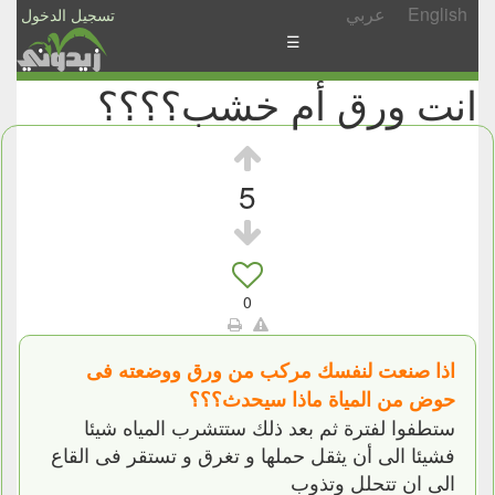
English
عربي
تسجيل الدخول
☰
انت ورق أم خشب؟؟؟؟
الأخبار
الأسئلة
والمشاركات
5
الأبجدي
إسأل
-
0
شارك
اذا صنعت لنفسك مركب من ورق ووضعته فى
حوض من المياة ماذا سيحدث؟؟؟
ستطفوا لفترة ثم بعد ذلك ستتشرب المياه شيئا
فشيئا الى أن يثقل حملها و تغرق و تستقر فى القاع
الى ان تتحلل وتذوب