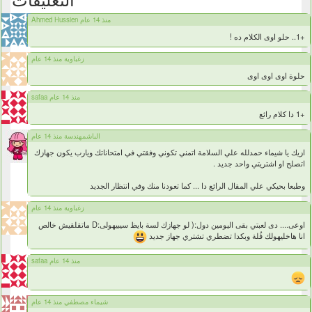
Ahmed Hussien منذ 14 عام
+1.. حلو اوى الكلام ده !
زغباوية منذ 14 عام
حلوة اوى اوى اوى
safaa منذ 14 عام
+1 دا كلام رائع
الباشمهندسة منذ 14 عام
ازيك يا شيماء حمدلله علي السلامة اتمني تكوني وفقتي في امتحاناتك ويارب يكون جهازك
اتصلح او اشتريتي واحد جديد .
وطبعا بحيكي علي المقال الرائع دا ... كما تعودنا منك وفي انتظار الجديد
زغباوية منذ 14 عام
اوعى.... دى لعبتي بقى اليومين دول:( لو جهازك لسة بايظ سيبيهولى:D ماتقلقيش خالص
انا هاخليهولك فُلة وبكدا تضطري تشتري جهاز جديد
safaa منذ 14 عام
شيماء مصطفي منذ 14 عام