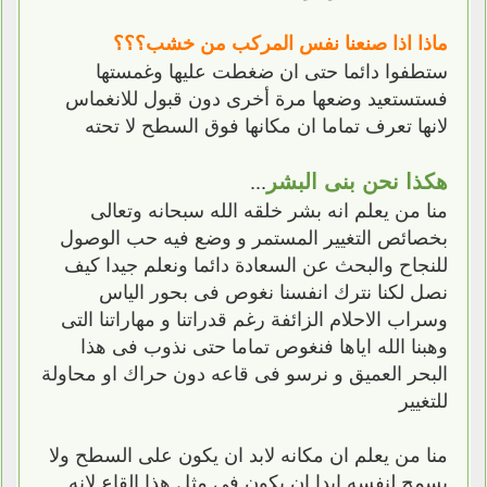
ماذا اذا صنعنا نفس المركب من خشب؟؟؟
ستطفوا دائما حتى ان ضغطت عليها وغمستها
فستستعيد وضعها مرة أخرى دون قبول للانغماس
لانها تعرف تماما ان مكانها فوق السطح لا تحته
هكذا نحن بنى البشر
...
منا من يعلم انه بشر خلقه الله سبحانه وتعالى
بخصائص التغيير المستمر و وضع فيه حب الوصول
للنجاح والبحث عن السعادة دائما ونعلم جيدا كيف
نصل لكنا نترك انفسنا نغوص فى بحور الياس
وسراب الاحلام الزائفة رغم قدراتنا و مهاراتنا التى
وهبنا الله اياها فنغوص تماما حتى نذوب فى هذا
البحر العميق و نرسو فى قاعه دون حراك او محاولة
للتغيير
منا من يعلم ان مكانه لابد ان يكون على السطح ولا
يسمح لنفسه ابدا ان يكون فى مثل هذا القاع لانه