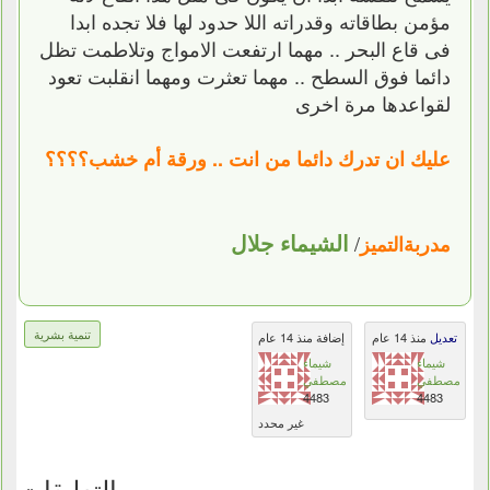
مؤمن بطاقاته وقدراته اللا حدود لها فلا تجده ابدا
فى قاع البحر .. مهما ارتفعت الامواج وتلاطمت تظل
دائما فوق السطح .. مهما تعثرت ومهما انقلبت تعود
لقواعدها مرة اخرى
عليك ان تدرك دائما من انت .. ورقة أم خشب؟؟؟؟
الشيماء جلال
/
مدربةالتميز
تنمية بشرية
تعديل
منذ 14 عام
إضافة منذ 14 عام
شيماء
شيماء
مصطفي
مصطفي
4483
4483
غير محدد
التعليقات