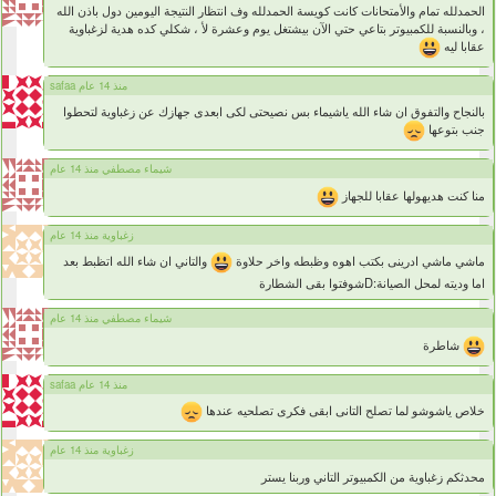
الحمدلله تمام والأمتحانات كانت كويسة الحمدلله وف انتظار النتيجة اليومين دول باذن الله
، وبالنسبة للكمبيوتر بتاعي حتي الآن بيشتغل يوم وعشرة لأ ، شكلي كده هدية لزغباوية
عقابا ليه
safaa منذ 14 عام
بالنجاح والتفوق ان شاء الله ياشيماء بس نصيحتى لكى ابعدى جهازك عن زغباوية لتحطوا
جنب بتوعها
شيماء مصطفي منذ 14 عام
منا كنت هديهولها عقابا للجهاز
زغباوية منذ 14 عام
ماشي ماشي ادرينى بكتب اهوه وظبطه واخر حلاوة
والتاني ان شاء الله اتظبط بعد
اما وديته لمحل الصيانة:Dشوفتوا بقى الشطارة
شيماء مصطفي منذ 14 عام
شاطرة
safaa منذ 14 عام
خلاص ياشوشو لما تصلح التانى ابقى فكرى تصلحيه عندها
زغباوية منذ 14 عام
محدثكم زغباوية من الكمبيوتر التاني وربنا يستر