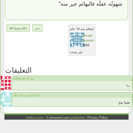
شهوتُه عقلَه فالبهائم خير منه"
دين
حكم ومواعظ
إضافة منذ 14 عام
Ahmed
Hussien
1945
غير محدد
التعليقات
safaa منذ 14 عام
+1
عبد المنعم منذ 14 عام
طبعا صح
zedony.com - A
mmonem.com
production.
Privacy Policy