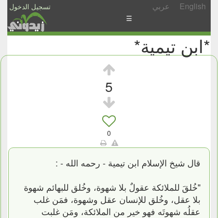
English
عربي
تسجيل الدخول
☰
*ابن تيمية*
الأخبار
الأسئلة
والمشاركات
5
الأبجدي
إسأل
-
0
شارك
قال شيخ الإسلام ابن تيمية - رحمه الله - :
"خُلقَ للملائكة عقولٌ بلا شهوة، وخُلق للبهائم شهوة
بلا عقل، وخُلق للإنسان عقل وشهوة، فمَن غلب
عقلُه شهوتَه فهو خير من الملائكة، ومَن غلبت