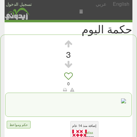
English
عربي
تسجيل الدخول
☰
حكمة اليوم
الأخبار
الأسئلة
والمشاركات
3
الأبجدي
إسأل
-
0
شارك
حكم ومواعظ
إضافة منذ 14 عام
safaa