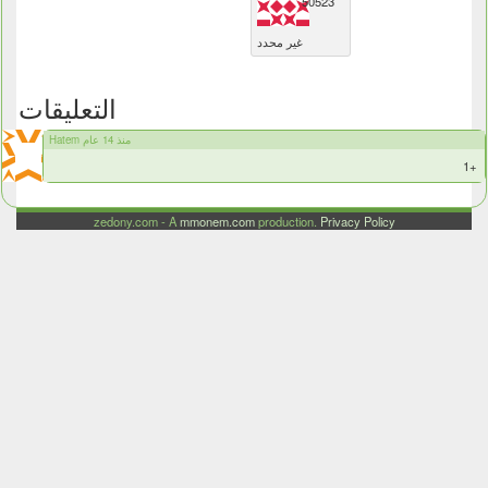
50523
غير محدد
التعليقات
Hatem منذ 14 عام
+1
zedony.com - A
mmonem.com
production.
Privacy Policy