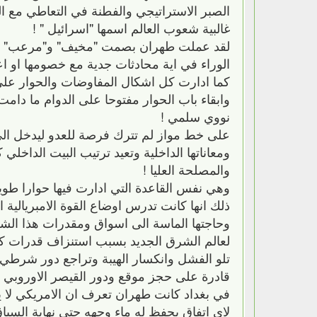
الصبر الاستراتيجي والفطنة في التعاطي مع 
غالبية شعوب العالم اسمها "اسرائيل " !
لقد عملت طهران بصمت "مخيف" و"مرعب" كما
الوراء في اية محادثات جدية مع خصومها او اعدا
كما ادارت كل اشكال المفاوضات والحوار على
وابقاء باب الحوار مفتوحا على الدوام ما دا
نووي سلمي !
على خط مواز لم تترك فرصة للعدو ليدخل الى 
ومعاناتها الداخلية وتعيد ترتيب البيت الداخلي
والمصلحة العليا !
وهي نفس القاعدة التي ادارت فيها حوارا طوي
ذلك انها كانت تدرس اوضاع القوة الامبريالية الا
وحاجتها الماسة الى اسواق ومقدرات هذا الش
لعالم الشرق الجديد بسبب استنزاف قدرات كليه
تلو الفشل وانكسار الهيبة وتراجع دور شرطي الع
قادرة على حجز موقع ودور القيصر الاوروبي لس
في بغداد كانت طهران تعرف ان الامريكي لا ي
لاي اتفاق يحفظ له ماء وجهه حتى نهاية السباق