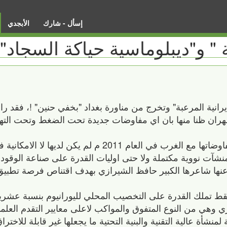
إسأل - شارك
الأبجدي
ة " و"ديبلوماسية حياكة السجاد"!
انية المرعبة" وتخرج من مناورة بغداد "بخفي حنين" !، فقد ر
ران ظنا منها بان اي مفاوضات جديدة تحت الضغط وتحت التهديد
لقد فات حكام تل ابيب بان ايران يوم بدات مفاوضاتها مع الغرب في العام 2011 م لم ي
 منشآت نووية مكتملة ولا حتى اوليات القدرة على صناعة الوقود 
 عنها شاعرها الكبير حافظ الشيرازي بهدف اقتناص فرصة تطبيق
ط تملك القدرة على التخصيب المحلي لليورانيوم بنسبة عشرين
وهي من النوع المتفوق والمواكب لاعلى معايير التقدم العلمي
منشأة عالية التقنية والبنية التحتية ما يجعلها غير قابلة للاخت