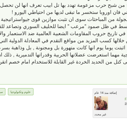
ج من شبح حرب مزعومة تهدد بها تل ابيب تعرف انها لن تحصل لك
 فان اوروبا ستخسر ما تبقى لديها من احتياطي اليورو !
لجولة من المباحثات سوى ان تثبت موازين قوى جيواستراتيجية
وسط في ظل صمود "مرعب " ايضا للحليف السوري وتصاعد للقوة
في تاريخ حروب المقاومات الشعبية العالمية ضد الاستعمار والام
الها كسب المزيد من مواقع التقدم في المعادلة الدولية التي 
بتت يوما يوم انها كانت متهورة بل ومجنونة , بل وذاهبة بسرع
جية مهما استعرضت عضلاتها الحربية وقدراتها التدميرية , ذلك 
ى كتل من الحديد الخردة غير القابلة للاستخدام امام خصم اتقن
علوم وتكنولوجيا
سي
إضافة منذ 14 عام
F
2
غير محدد