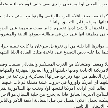
الغرب المغبي او المستغبي والذي يقف خلف قوة حمقاء مستعلي
 تصفه بعض اقلام الغرب الواقعي والمتواضع , حتى جعلت خط
ئها امر غير قابل للتحقق نهائيا !
 قاعدة ان لا شئ لديها تخسره اذا ما بقيت مصممة على الحزم
مت هي مطمئنة انها على حق في مطالبة حقوقها الثابتة والمش
دوائرها الداخلية من اي ثغرة بل سرعان ما كانت تلملم جراحات
 كلما بدا عليه بعض التصدع على قاعدة مثلث القيادة العليا الشهي
لا ومعقدا ومتشابكا مع الغرب المستكبر والمتعالي بصمت وفطنة
مريكية الاحادية ومعها حليفتها اوروبا العجوز المهترئة والمتهافت
رق العظيم من جهة وتراجع قدراتها العسكرية والردعية في مو
ما اي امريكا واوروبا في حروب عبثية متنقلة لم تات عليهما ال
الم الذي ارادته امريكا لنفسها اولا وتغنت بها الساكوزية لفترة 
اكن الاليزيه السابق فاذا به يخرج من حلبة السباق هو الآخر 
مكنه تحمل اعلان الفشل في ظل المعادلة الآنفة الذكر وبالتا
 الانتخابي الرئاسي !