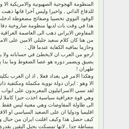
المنظومة الهجوحية الصهيونية والامريكية الا
للدفاع الذاتي , واخيرا وليس آخرا فانها ذهب
الوقود النووي تخصيبا وصفائج مضغوطة ادخلت ا
هذا في وقت بات لديها منظومة صاروخية دفاعي
المفاوض الايراني ذهب الى العاصمة العراقية
من هنا كان كلام سعيد جليلي الامين على الا
وحازما بمافيه الكفاية عندما قال :
ارجو من الغرب ان لايخطئ في حساباته ولا ي
يضيق ويضمر دوره هو عصا الضغوط وما بدا يل
طهران !
وهكذا الامر في بغداد فعلا , اذ ان الغرب بكلي
الا وهو : ايران دولة نووية مكتملة ومكتفية ذاتيا
لقد نسي الاسرائيليون المعربدون على ابواب 
وهي قوة جغرافية سياسية اخذت حيزا كاملا ل
الى طاولة المفاوضات وهي معنية ليس فقط بم
اقليميا ودوليا ان على الصعيد السياسي او الاق
كيف حصل هذا وكيف افلتت ايران من حبال وحبا
ببساطة جدا , لانها تمسكت بحبل اليقين بقدرة