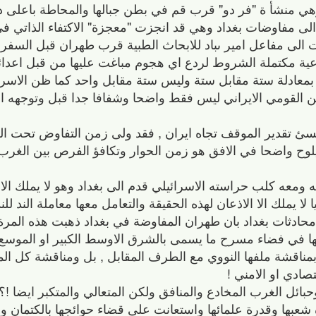
 وهي منشأ ة "فر دو" قرب قم في بطن جبالها والمحاطة باعلى د
ت الى مفاوضات بغداد وهي قد انجزت "معجزة" الاكتفاء الذاتي 
لى مفاعل امير ىباد للابحاث الطبية قرب طهران قبل السفر ال
ة مكتملة الشروط لردع اي هجوم مباغت عليها من قبل اعدائها
 بمعادلة ستة مقابل ستة وليس ستة مقابل واحد كما ظن الاسرا
من القومي الايراني ليس فقط واضحا وشفافا جدا قبل وتوجهه ال
سئ تقدير الموقف تجاه ايران , فقد ولى زمن التفاوض تحت الض
وح واضحا في الافق هو زمن الحوار وتكافؤ الفرص بين الغرب
ته ومعه كلب حراسته الاسرائيلي قدم الى بغداد وهو لا يملك الا 
 لا يملك الا الاذعان لهذه الحقيقة والتعامل معها معاملة الند للند
محادثات بغداد بان طهران المفاوضة في بغداد ذهبت هذه المرة
ها في فضاء مسرح ما يسمى بالشرق الاوسط الكبير او الموسع
ناقشة ملفها النووي مع الطرف المقابل , بل ومناقشة كل الم
تصادي او الامني !
ئل الغرب المخادع والمنافق ولكن المتعالي والمتكبر ايضا !؟
 شعبها وقدرة علمائها واستعانت على قضاء حوائجها بالكتمان 