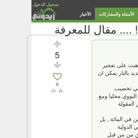
تسجيل الدخول
الأسئلة والمشاركات
الأخبار
 .... مقال للمعرفة
5
اهنت على تفجير
 بالنار يمكن ان
0
كن لديها لا الامكانية في تخصيب
النووي محليا ومع
 المقولة
 في المائة , بل
 الدولية
راق من من قبل