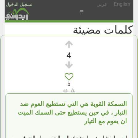
English
عربي
تسجيل الدخول
☰
كلمات مضيئة
الأخبار
الأسئلة
والمشاركات
4
الأبجدي
إسأل
-
0
شارك
السمكة القوية هي التي تستطيع العوم ضد
التيار ، في حين يستطيع حتى السمك الميت
ان يعوم مع التيار
ليس الفشل هو ما يشدك الي الخف ، بل الخوف من