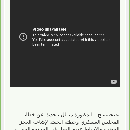
تصحييييييح .. الدكتورة منــال تتحدث عن خطايا
المجلس العسكري وخطته الخبيثة لإشاعة العجز
الممنهج والإحباط عديم الفعل في المجتمع المصري