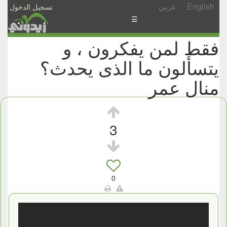
English
عربي
تسجيل الدخول
☰
فقط لمن يفكرون ، و
الأخبار
يتسألون ما الذى يحدث؟
الأسئلة
والمشاركات
منال عمر
الأبجدي
إسأل
3
-
شارك
0