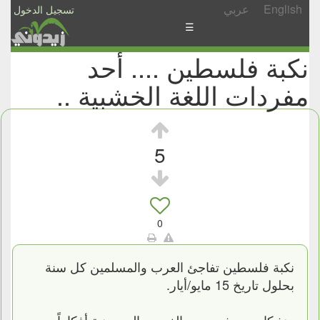
English
عربي
تسجيل الدخول
☰
نكبة فلسطين .... أحد
الأخبار
مفردات اللغة الخشبية ..
الأسئلة
والمشاركات
الأبجدي
5
إسأل
-
شارك
0
نكبة فلسطين تفاجئ العرب والمسلمين كل سنة
بحلول تاريخ 15 مايو/أيار.
منذ كامب ديفيد رمى الغرب والصهيونية أفكاراً