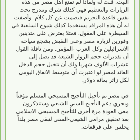
البيت. قلت له ولماذا لم تمنع أهل مصر من هذه
الزيارات والتعظيم فهي كذلك شرك وتندرج تحت
نفس قاعدة التحريم فيصمت عن كل كلام. وأضفت
له أن هذه المراقد يستخدما كذلك شيوخ السلفية في
السيطرة على العقول. فمثلا يعترض على متدينين
وقورين لزيارة مصر وعلى النقيض يشجع سياحة
اﻻسرائيلين وكل الغرب -المؤمن. ومن نافلة القول
أن تقديرات حجم الزوار الشيعة قد يصل إلى
عشرات اﻷلوف شهريا ولك أن تتخيل حجم الدخل
العائد لمصر لو اعتبرت أن متوسط اﻻنفاق اليومي
لكل زائر بمائة دوﻻر.
في مصر تم تأجيل التأجيج المسيحي المسلم مؤقتاً
ويجري دعم التأجيج السني الشيعي وستتذكرون
معي العودة مرة أخرى للتأجيج المسيحي اﻻسلامي
بعد تحقيق مرامي الشيعي-السني لتبقى مصر بلداً
يجلس على فرقعات.