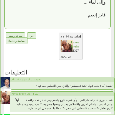
وإلى لقاء ...
فايز إنعيم
دين
سياحة وسفر
إضافة منذ 14 عام
سياسة واقتصاد
Fayez
Eneim
23327
غير محدد
التعليقات
محمد عبد المنعم منذ 14 عام
تقصد أنه لا يجب قول "نكبة فلسطين" والذي يعني التسليم بضياعها؟
Fayez Eneim منذ 14 عام
قصدت زرع عدم اهتمام العرب بأي قضية خارج بلدهم وهي تدخل تحت يافطة ....... أوﻻً
والتي انتشرت بالعالم العربي واﻻسلامي بعد أن رفعتها مصر بعد كامب ديفيد وهذه نكبة
كبرى تعادل نكبة ضياع فلسطين التي تبقى نكبة طالما بقيت في غير سيطرتنا.