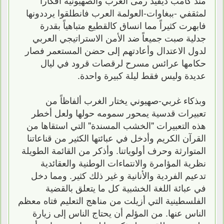
لمثقفي -ببغاوات-العولمة العرب فانطلقوا يرددونها
فابهرت كثيراً مما انساق كالقطيع متباهياً بقدرة
جدلية صبت جميعاً ضد اﻷمن اﻻستراتيجي العربي
لدول اﻻعتدال وأعادتهم إلى حضن المستعمر فصار
حكامها عرائس مسرح لرقصات قرود في ليال
عديدة وليس فقط ليلة كبيرة واحدة.
وبذكاء غربي-صهيوني يختار الغرب ألفاظاً من
تعبيرات قدسية يمحور سمومه حولها ولعل أخطر
هذه التعبيرات "الخشب المسندة" التي استقاها من
القرآن الكريم وأدخل في عبائتها الكثير من قناعاتنا
المتوارثة وحرف أولوياتنا. وأذكر من القائمة الطويلة
نظرية المؤامرة واﻻنتماءات الوطنية والعقائدية
تدعيم الفردية واﻷنانية و غير ذلك كثير. ومما دخل
في عبائة اللغة الخشبية كل ما يتعلق بالقضية
الفلسطينية التي أزيلت من مناهج التعليم فتاه معظم
الناس عنها. من المؤلم أن يحتاج الناس إلى زيارة