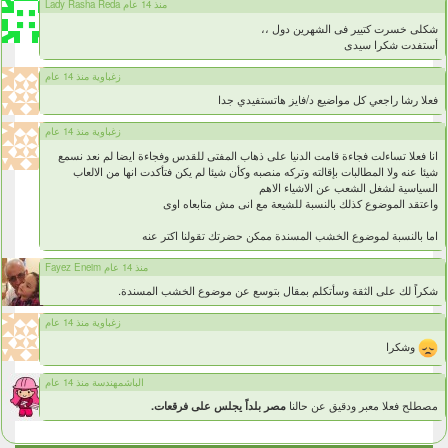
Lady Rasha Reda منذ 14 عام
شكلى خسرت كتيير فى الشهرين دول ،،
أستفدت شكرا سيدى
زغباوية منذ 14 عام
فعلا رشا راجعي كل مواضيع د/فايز هاتستفيدي جدا
زغباوية منذ 14 عام
انا فعلا تساءلت فجاءة قامت الدنيا على ذهاب المفتى للقدس وفجاءة ايضا لم نعد نسمع
شيئا عنه ولا المطالبات بإقالته وتركه منصبه وكأن شيئا لم يكن فتأكدت انها من الالعاب
السياسية لشغل الشعب عن الاشياء الاهم
واعتقد الموضوع كذلك بالنسبة للشيعة مع انى مش متابعاه اوى
اما بالنسبة لموضوع الخشب المسندة ممكن حضرتك تقولنا اكتر عنه
Fayez Eneim منذ 14 عام
شكراً لك على الثقة وسأتكلم بمقال بتوسع عن موضوع الخشب المسندة.
زغباوية منذ 14 عام
وشكرا
الباشمهندسة منذ 14 عام
مصطلح فعلا معبر ودقيق عن حالنا
مصر بلداً يجلس على فرقعات.