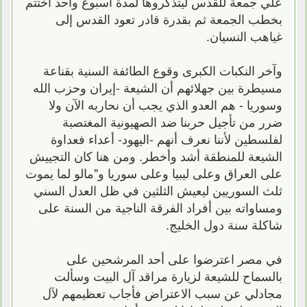
علي جمعة للقدس ليتذكروها لمدة اسبوع واحد أختتم
بخطب الجمعة ثم بقدرة قادر تعود القدس إلى
غياهب النسيان.
وآخر النكبات الكبرى وقوع الطائفة السنية بقناعة
مسيطرة بين جهلائهم أن الشيعة -إيران وحزب الله
وسوريا - هم العدو الذي يجب أن نحاربه اﻵن وﻻ
ضرر من تأجيل حربنا ضد الصهيونية المغتصبة
لفلسطين ﻷننا نعرف أنهم -اليهود- أعداء فعداوة
الشيعة للمنطقة أشد وأخطر. ومن هنا كان التجييش
على العراق وعلى ليبيا وعلى سوريا و"مالو لما يموت
ثلث السوريين ليعيش الثلثين في ظل العدل السني
ومساواته بين أفراد الفرقة الناجية من السنة على
شاكلة سنة دول الخليج.
في مصر اعترضوا على أحد المرشحين على
بالسماح للشيعة لزيارة مراقد آل البيت وسألت
مجادلي عن سبب اﻻعتراض فأجاب تعظيمهم ﻵل