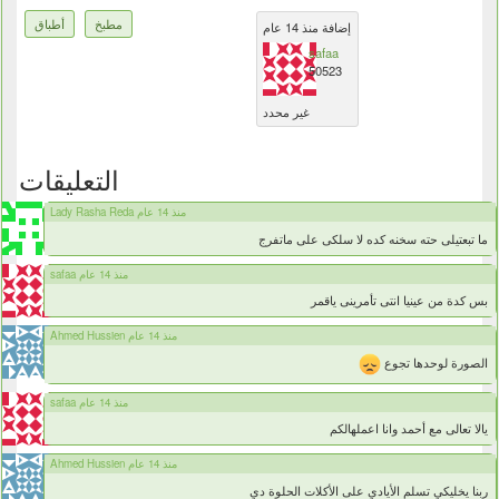
مطبخ
أطباق
إضافة منذ 14 عام
safaa
50523
غير محدد
التعليقات
Lady Rasha Reda منذ 14 عام
ما تبعتيلى حته سخنه كده لا سلكى على ماتفرج
safaa منذ 14 عام
بس كدة من عينيا انتى تأمرينى ياقمر
Ahmed Hussien منذ 14 عام
الصورة لوحدها تجوع
safaa منذ 14 عام
يالا تعالى مع أحمد وانا اعملهالكم
Ahmed Hussien منذ 14 عام
ربنا يخليكي تسلم الأيادي على الأكلات الحلوة دي