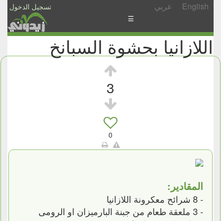
English
عربي
تسجيل الدخول
☰
اللازانيا بحشوة السبانخ
الأخبار
الأسئلة
والمشاركات
3
الأبجدي
إسأل
-
0
شارك
المقادير:
- 8 شرائح معكرونة اللازانيا
- 3 ملعقة طعام من جبنة البارميزان او الرومى