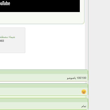
شيماء مصطف
483
100/100 ياشوشو
تمام