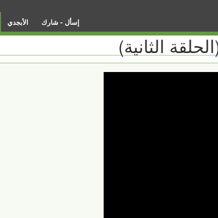
إسأل - شارك
الأبجدي
حلقة الثانية)