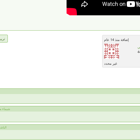
تربي
إضافة منذ 14 عام
ي
4
غير محدد
شيماء مصط
الباشمه