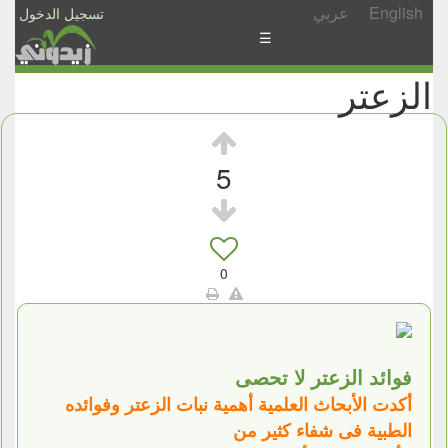
English
عربي
تسجيل الدخول
☰
الزعتر
الأخبار
الأسئلة
والمشاركات
5
الأبجدي
إسأل
-
0
شارك
فوائد الزعتر لا تحصى
أكدت الأبحاث العلمية أهمية نبات الزعتر وفوائده
الطبية فى شفاء كثير من