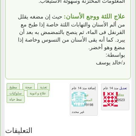
المعلومات المختزنة وسهولة الاستيعاب.
علاج اللثة ووجع الأسنان:
حيث إن مضغه يقلل
من ألم الأسنان والتهابات اللثة خاصة إذا طبخ مع
القرنفل فى الماء، ثم ينصح بالتمضمض به بعد أن
يبرد. كما أنه يقى الأسنان من التسوس وخاصة إذا
مضغ وهو أخضر.
بواسطة:
د/خالد يوسف
تغذية
صحة
مطبخ
تعديل
منذ 14 عام
إضافة منذ 14 عام
علاج و ادوية
سلوكيات
safaa
عبد
نمط حياة
50523
المنعم
19198
غير محدد
التعليقات