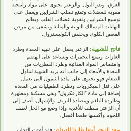
العرق، ويدر البول. والزعتر يحتوى على مواد راتنجية
مقوية للعضلات وتمنع تصلب الشرايين ويعمل على
توسيع الشرايين وتقوية عضلات القلب ويعالج
التهابات المسالك البولية والمثانة ويشفى من مرض
المغص الكلوى ويخفض الكوليسترول.
فاتح للشهية:
الزعتر يعمل على تنبيه المعدة وطرد
الغازات ويمنع التخمرات ويساعد على الهضم
وامتصاص المواد الغذائية وطرد الفطريات من
المعدة والأمعاء إلى جانب أنه يزيد الشهية لتناول
الطعام فهو يحتوى على مادة الثيمول التى تعمل
على قتل الميكروبات وتطرد الطفيليات من المعدة
إضافة إلى مادة "الكارفكرول" وهى مسكنة ومطهرة
وطاردة للبلغم ومضادة للنزيف والإسهال، أضف إلى
أن الزعتر ملطف للأغذية وإذا وضع مع الخل لطف
اللحوم وأكسبها طعما أفضل.
فقد أثبتت التجارب
ويعد الزعتر أيضا طاردا للديدان: