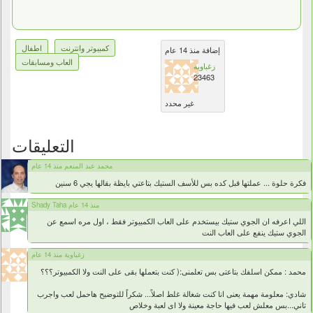
كمبيوتر وانترنت
اطفال
إضافة منذ 14 عام
العاب ومسابقات
زغباوية
23463
غير محدد
التعليقات
محمد عبد المنعم منذ 14 عام
فكرة حلوة ... عملتها قبل كده بس للأسف الستيك بتاعتي بايظة بقالها يجي 6 سنين
Shady Taha منذ 14 عام
اللي اعرفه ان الجوي ستيك بيستخدم على العاب الكمبيوتر فقط ، اول مره اسمع عن
الجوي ستيك ينفع على العاب النت
زغباوية منذ 14 عام
محمد : ممكن اسلفك بتاعتى بس تعلمنى:( كنت بتعملها بقى على النت ولا الكمبيوتر؟؟؟
شادي: معلومة مهمة يعنى انا كنت شغالة غلط اصلاً... شكراً للتوضيح هاحمل لعب واجرب
تاني...بس معلش لعب فيها حاجة معينة ولا اى لعبة وخلاص