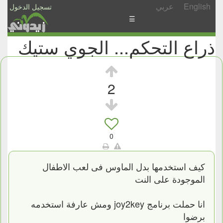
English
عربي
تسجيل الدخول
☰
ذراع التحكم... الجوي ستيك
الأخبار
الأسئلة
والمشاركات
2
الأبجدي
إسأل
-
0
شارك
كيف استخدمها بدل الماوس فى لعب الاطفال
الموجودة على النت
انا حملت برنامج joy2key ومش عارفة استخدمه
برضوا