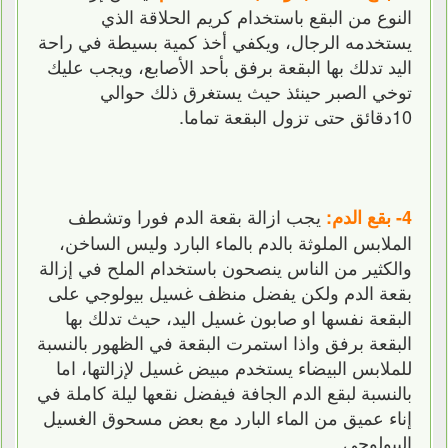
النوع من البقع باستخدام كريم الحلاقة الذي
يستخدمه الرجال، ويكفي أخذ كمية بسيطة في راحة
اليد تدلك بها البقعة برفق بأحد الأصابع، ويجب عليك
توخي الصبر حينئذ حيث يستغرق ذلك حوالي
10دقائق حتى تزول البقعة تماما.
يجب ازالة بقعة الدم فورا وتشطف
4- بقع الدم:
الملابس الملوثة بالدم بالماء البارد وليس الساخن،
والكثير من الناس ينصحون باستخدام الملح في إزالة
بقعة الدم ولكن يفضل منظف غسيل بيولوجي على
البقعة نفسها او صابون غسيل اليد، حيث تدلك بها
البقعة برفق واذا استمرت البقعة في الظهور بالنسبة
للملابس البيضاء يستخدم مبيض غسيل لإزالتها، اما
بالنسبة لبقع الدم الجافة فيفضل نقعها ليلة كاملة في
إناء عميق من الماء البارد مع بعض مسحوق الغسيل
البيولوجي.