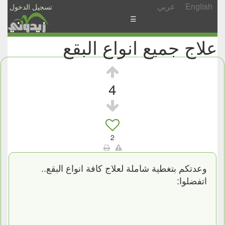
English
عربي
تسجيل الدخول
☰
علاج جميع انواع البقع
الأخبار
الأسئلة
والمشاركات
4
الأبجدي
إسأل
-
2
شارك
وعدتكم بتغطية شاملة لعلاج كافة انواع البقع..
اتفضلوا: