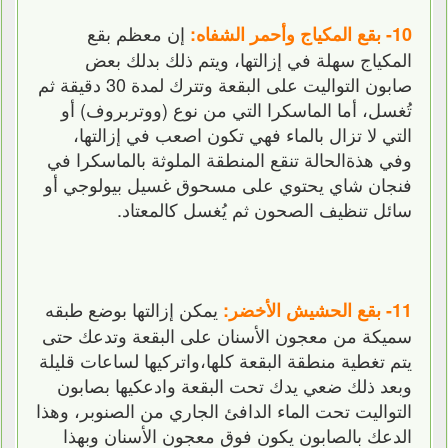
إن معظم بقع
10- بقع المكياج وأحمر الشفاه:
المكياج سهلة في إزالتها، ويتم ذلك بدلك بعض
صابون التواليت على البقعة وتترك لمدة 30 دقيقة ثم
تُغسل، أما الماسكرا التي من نوع (ووتربروف) أو
التي لا تزال بالماء فهي تكون اصعب في إزالتها،
وفي هذةالحالة تنقع المنطقة الملوثة بالماسكرا في
فنجان شاي يحتوي على مسحوق غسيل بيولوجي أو
سائل تنظيف الصحون ثم يُغسل كالمعتاد.
يمكن إزالتها بوضع طبقه
11- بقع الحشيش الأخضر:
سميكة من معجون الأسنان على البقعة وتدعك حتى
يتم تغطية منطقة البقعة كلها،واتركيها لساعات قليلة
وبعد ذلك ضعي يدك تحت البقعة وادعكيها بصابون
التواليت تحت الماء الدافئ الجاري من الصنوبر، وهذا
الدعك بالصابون يكون فوق معجون الأسنان وبهذا