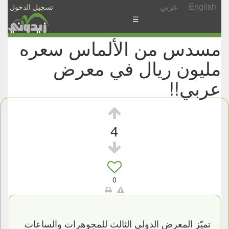
English
عربي
تسجيل الدخول
☰
مسدس من الألماس سعره
الأخبار
مليون ريال في معرض
الأسئلة
والمشاركات
عربي!!
الأبجدي
إسأل
4
-
شارك
0
تميّز المعرض الدولي الثالث للمجوهرات والساعات