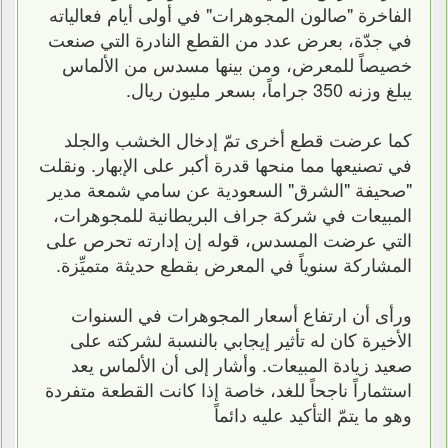
الفاخرة "صالون المجوهرات" في أولى أيام فعالياته
في جدّة، بعرض عدد من القطع النادرة التي صنعت
خصيصاً للمعرض، ومن بينها مسدس من الألماس
يبلغ وزنه 350 جراماً، بسعر مليون ريال.
كما عرضت قطع أخرى تمّ إدخال الخشب والجلد
في تصنيعها مما منحها قدرة أكبر على الإبهار. ونقلت
"صحيفة "الشرق" السعودية عن سامي شمعة مدير
المبيعات في شركة جراف البريطانية للمجوهرات،
التي عرضت المسدس، قوله إن إدارته تحرص على
المشاركة سنوياً في المعرض بقطع حديثة متميِّزة.
ورأى أن ارتفاع أسعار المجوهرات في السنوات
الأخيرة كان له تأثير إيجابي بالنسبة لشركته على
صعيد زيادة المبيعات. وأشار إلى أن الألماس يعد
استثماراً ناجحاً للغد، خاصة إذا كانت القطعة متفردة
وهو ما يتمّ التأكيد عليه دائماً