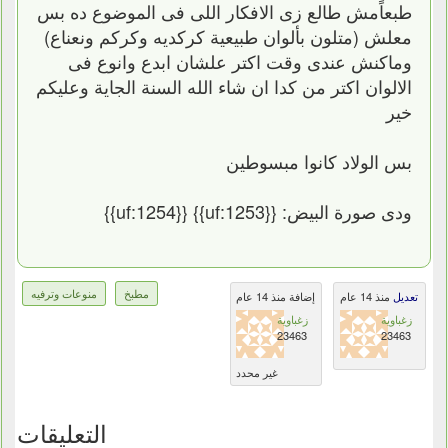
طبعاًمش طالع زى الافكار اللى فى الموضوع ده بس
معلش (متلون بألوان طبيعية كركديه وكركم ونعناع)
وماكنش عندى وقت اكتر علشان ابدع وانوع فى
الالوان اكتر من كدا ان شاء الله السنة الجاية وعليكم
خير
بس الولاد كانوا مبسوطين
ودى صورة البيض: {{uf:1253}} {{uf:1254}}
مطبخ
منوعات وترفيه
تعديل
منذ 14 عام
إضافة منذ 14 عام
زغباوية
زغباوية
23463
23463
غير محدد
التعليقات