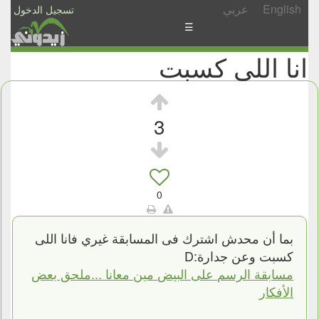
English
عربي
تسجيل الدخول
☰
انا اللى كسبت
الأخبار
الأسئلة
والمشاركات
3
الأبجدي
إسأل
-
0
شارك
بما أن محدش اشترك فى المسابقة غيري فانا اللى
كسبت وعن جدارة:D
مسابقة الرسم على البيض مين معانا ...ملحق بعض
الأفكار