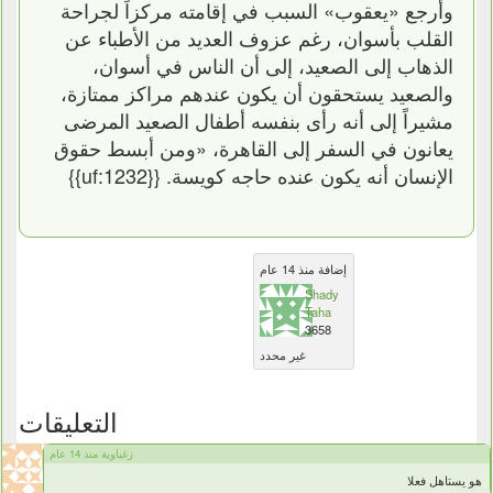
وأرجع «يعقوب» السبب في إقامته مركزاً لجراحة
القلب بأسوان، رغم عزوف العديد من الأطباء عن
الذهاب إلى الصعيد، إلى أن الناس في أسوان،
والصعيد يستحقون أن يكون عندهم مراكز ممتازة،
مشيراً إلى أنه رأى بنفسه أطفال الصعيد المرضى
يعانون في السفر إلى القاهرة، «ومن أبسط حقوق
الإنسان أنه يكون عنده حاجه كويسة. {{uf:1232}}
إضافة منذ 14 عام
Shady
Taha
3658
غير محدد
التعليقات
زغباوية منذ 14 عام
هو يستاهل فعلا