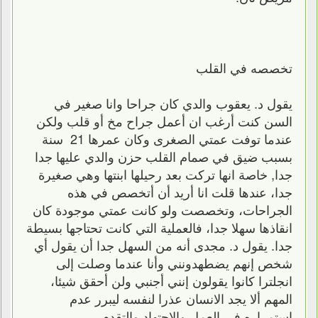
تخصصه في القلب
يقول د. يعقوب والدي كان جراحا وانا صغير في
السن كنت أرغب ان أعمل جراح مخ أو قلب ولكن
عندما توفت عمتي الصغرى وكان عمرها ‏21 ‏ سنة
بسبب ضيق في صمام القلب حزن والدي عليها جدا
جدا‏,‏ خاصة انها تركت بعد رحيلها ابنتها وهي صغيرة
جدا، عندها قلت انا أريد أن أتخصص في هذه
الجراحات‏، وتخصصت ولو كانت عمتي موجودة كان
انقاذها سهلا جدا‏،‏ فالعملية التي كانت تحتاجها بسيطة
جدا‏.‏ يقول د. مجدى أنه من السهل جدا أن يقول أي
شخص إنهم يضطهدونني وأنا عندما وصلت إلى
انجلترا كانوا يقولون إنني أجنبي ولن أحقق شيئا،‏
المهم ألا يجد الانسان عذرا لنفسه ليبرر عدم
استمراره في العمل والاجتهاد والتقدم.‏