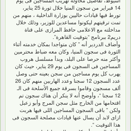
14 فبراير من سجون المنيا خلال ثورة 25 يناير،
تورط فيها قيادات حاليين بوزارة الداخلية ، منهم من
تمت ترقيتهم ليكونوا مساعدين للوزير، وذلك خلال
مداخلته مع الاعلامى حافظ المرازى على قناة
دريم2 ببرنامج “بتوقيت القاهرة”.
وأضاف الدردير أنه ” كان متواجدا بمكان خدمته أثناء
الثورة فى سجون المنيا، وكان معه ضباط محترمين
وأكثر منه حرصا على البلد، وبدأ مسلسل هروب
المساجين فى السجون فى يوم 29 يناير، حيث كان
يهرب كل يوم مساجين من سجن بعينه حتى وصل
عدد السجون 12 سجنا وعدد الهاربين منهم كان 26
ألف مسجون وقاموا بسرقة جميع الأسلحة فى الـ
12 سجنا “، وأوضح أنه لا ينكر أن هناك سجون تم
اقتحامها من الخارج مثل سجن المرج وأبو زعبل
ولكن ” باقى السجون المساجين اللى فيها هربت
ازاى لابد أن يسال عنها قيادات مصلحة السجون فى
هذا التوقيت “.