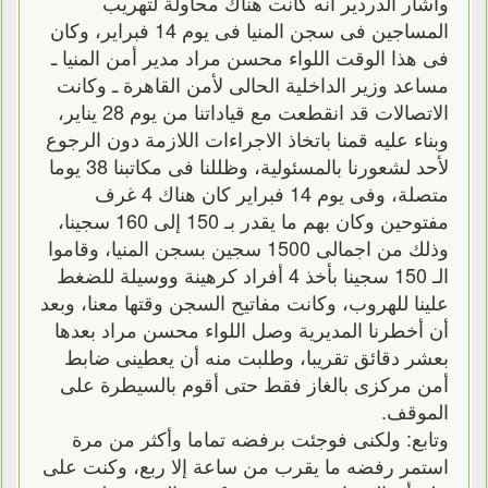
وأشار الدردير أنه كانت هناك محاولة لتهريب
المساجين فى سجن المنيا فى يوم 14 فبراير، وكان
فى هذا الوقت اللواء محسن مراد مدير أمن المنيا ـ
مساعد وزير الداخلية الحالى لأمن القاهرة ـ وكانت
الاتصالات قد انقطعت مع قياداتنا من يوم 28 يناير،
وبناء عليه قمنا باتخاذ الاجراءات اللازمة دون الرجوع
لأحد لشعورنا بالمسئولية، وظللنا فى مكاتبنا 38 يوما
متصلة، وفى يوم 14 فبراير كان هناك 4 غرف
مفتوحين وكان بهم ما يقدر بـ 150 إلى 160 سجينا،
وذلك من اجمالى 1500 سجين بسجن المنيا، وقاموا
الـ 150 سجينا بأخذ 4 أفراد كرهينة ووسيلة للضغط
علينا للهروب، وكانت مفاتيح السجن وقتها معنا، وبعد
أن أخطرنا المديرية وصل اللواء محسن مراد بعدها
بعشر دقائق تقريبا، وطلبت منه أن يعطينى ضابط
أمن مركزى بالغاز فقط حتى أقوم بالسيطرة على
الموقف.
وتابع: ولكنى فوجئت برفضه تماما وأكثر من مرة
استمر رفضه ما يقرب من ساعة إلا ربع، وكنت على