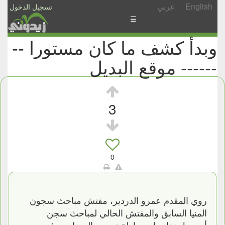
English
عربي
تسجيل الدخول
☰
وبدأ كشف ما كان مستورا --
الأخبار
------ موقع البديل
الأسئلة
والمشاركات
الأبجدي
3
إسأل
-
شارك
0
روي المقدم عمرو الدردير، مفتش مباحث سجون
المنيا السابق والمفتش الحالي لمباحث سجن
أسيوط، تفاصيل محاولة تهريب المساجين فى يوم