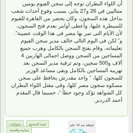
أن اللواء البطران توجه إلى سجن الفيوم يومين
متتاليين في 26 و27 يناير، بسبب وقوع أحداث شغب
بداخل هذه السجون، وكان يحضر من القاهرة للفيوم
للسيطرة عليها، وأعطى أوامر بعدم فتح السجون،
لأن الأيام التى تمر بها مصر فى هذا الوقت عصيبة”.
و” لكن فى اليوم التالى خالف مدير سجن الفيوم
تعليماته، وقام بفتح السجن بالكامل وهرب جميع
المساجين من السجن ووصل اجمالى الهاربين 4
آلاف و500 سجين، وتم ترقية مدير السجن بعد
تهريبه المساجين بالكامل وبقى مساعد الوزير
للسجون كلها، ” واحد مقدرش يحافظ على سجن
مسكوه سجون مصر كلها، وفى مقتل اللواء البطران
كل الشواهد تؤكد وجود خطأ “، حسبما قال المقدم
أحمد الدردير.
تنمية المجتمع
سلوكيات
إضافة منذ 14 عام
سياسة واقتصاد
عبد