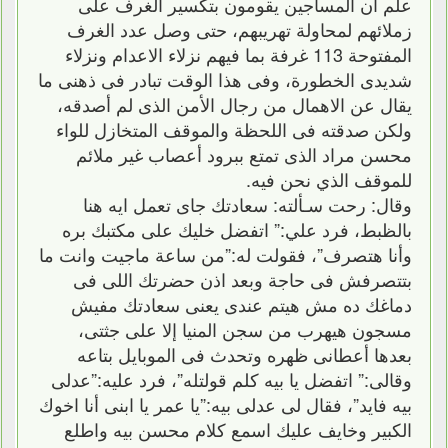
علم أن المساجين يقومون بتكسير الغرف على
زملائهم لمحاولة تهريبهم، حتى وصل عدد الغرف
المفتوحة 113 غرفة بما فيهم نزلاء الاعدام ونزلاء
شديدى الخطورة، وفى هذا الوقت تبادر فى ذهنى ما
يقال عن الاهمال من رجال الأمن الذى لم أصدقه،
ولكن صدقته فى اللحظة والموقف المتخازل للواء
محسن مراد الذى تمتع ببرود أعصاب غير ملائم
للموقف الذي نحن فيه.
وقال: رحت سـألته: سعادتك جاى تعمل ايه هنا
بالظبط، فرد علي:” اتفضل خليك على مكتبك بره
وأنا هتصرف”، فقولت له:”من ساعة ماجيت وانت ما
بتتصرفش فى حاجة وبعد اذن حضرتك اللى فى
دماغك ده مش هيتم عندى يعنى سعادتك مفيش
مسجون هيهرب من سجن المنيا إلا على جثتى،
بعدها أعطانى ظهره وتحدث فى الموبايل بتاعه
وقالى:” اتفضل يا بيه كلم قولتله”، فرد عليه:”عدلى
بيه فايد”، فقال لى عدلى بيه:”يا عمر يا ابنى أنا اخوك
الكبير وخايف عليك اسمع كلام محسن بيه واطلع