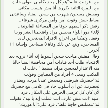
بره، فرديت عليه:”هو كل محد يكلمنى يقولى خليك
بره، للمرة التانية بكررها أنا مش هسيب مكانى
ومفيش مسجون هيهرب من سجن المنيا، وساعدنى
ضباط جيش وقوت أمن وأمن مركزى شرفاء ـ
رفض ذكر اسمهم خوفا من المساءلة القانونية ـ
لإلغاء دور اللواء محسن مراد واقتحمنا العنبر وربنا
وفقنا، وتمكنا من اخراج الافراد المحتجزين لدى
المساجين، ونتج عن ذلك وفاة 3 مساجين وإصابة 11
آخرين.
وقال مفتش مباحث سجن أسيوط إنه أثناء نزوله بعد
الاقتحام طلب أحد قيادات أمن محافظة المنيا حاليا
منه الاعتذار لمحسن مراد، مضيفا ” دخلت له
المكتب ومعى 4 أفراد من المصابين وقولت
له:”حضرتك شرفتنى ومحدش عندنا هرب، وبعتذر
لحضرتك عن أى أسلوب حاد فى كلامى مع حضرتك
لأن كان كل غرضى الحرص على المكان، فرد
عليه:”انت مش عارف انت عملت إيه يا بيه”، فقولت
له:”معملتش حاجة غلط”، فرد علي:”أنا هوريك”،