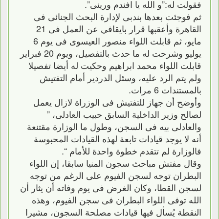
فقولت له:”و الله يا افندم ورينى”.
ثم فوجئت بعدها بندبى لإدارة البحث الجنائى فى
القاهرة وأعقبها قرار بايقافي عن العمل فى 21
مايو، ثم قابلت اللواء منصور العيسوى فى يوم 6
يوليو وشرحت له ما حدث بالتفصيل، ويوم 20 فبراير
قابلت اللواء محمد ابراهيم وحكيت له أيضا تفصيلا
ولم يتم الرد عليه، وسئل الدردير أمام التفتيش
بالمستندات 6 مرات.
وأوضح أن جهاز للتفتيش فى الوزراة لازال يعمل
لصالح وزير الداخلية السابق حبيب العادلى، ”
والعادلى بيه فى السجن، وطول ما الوزارة مقتنعة
أنه لا يوجد قيادات تابعة لهذه القيادات المحبوسة
فالوزارة لم تتقدم خطوة واحدة للأمام “.
وقال مفتش مباحث سجون المنيا سابقا، إن اللواء
البطران توجه لسجن الفيوم على الرغم من توجه
لسجن القطا، وكان الغرض فى يوم وفاته أن يثار أن
الله توفى اللواء البطران فى سجن الفيوم، وهذه
النقطة يُسأل فيها قيادات مصلحة السجون، مشيرا