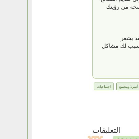
نسخة من رؤيتك
قد يشعر
 تسبب لك مشاكل
أسرة ومجتمع
اجتماعيات
التعليقات
زغباوية منذ 16 عام