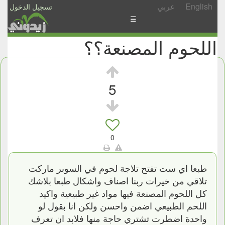
English
عربي
تسجيل الدخول
☰
اللحوم المصنعة؟؟
الأخبار
الأسئلة
والمشاركات
5
الأبجدي
إسأل
-
0
شارك
طبعا اي ست تفتح تلاجة لحوم في السوبر ماركت
تلاقي من خيرات ربنا اصناف واشكال طبعا بلاشك
كل اللحوم المصنعة فيها مواد غير طبيعية واكيد
اللحم الطبيعي اضمن واحسن ولكن انا بقول لو
واحدة اضطرت تشتري حاجة منها فلابد ان تعرف