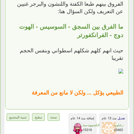
الفروق بينهم طبعا الكفتة واللنشون والبرجر غنيين
عن التعريف ولكن السؤال هنا:
ما الفرق بين السجق - السوسيس - الهوت
دوج - الفرانكفورتر
حيث انهم كلهم شكلهم اسطواني وبنفس الحجم
تقريبا
الطبيعي يؤكل ... ولكن لا مانع من المعرفة
صحة
مطبخ
تنمية المجتمع
تعديل
منذ 13 عام
إضافة منذ 14 عام
زغباوية
الباشمهندسة
15318
23463