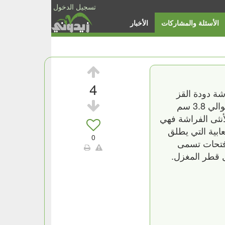
تسجيل الدخول
الأسئلة والمشاركات
الأخبار
4
شة دودة القز
البالغة عادة صفراء اللون أو مائلة بين الصفرة والبياض وهي ذات جسم سميك به شعر ولها جناح يبلغ طوله حوالي 3.8 سم
بة لأنثى الفراشة فهي
ابية التي يطلق
0
 فتحات تسمى
ل قطر المغزل.