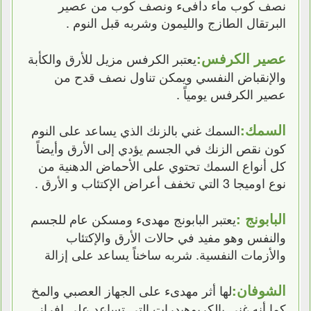
نصف كوب ماء دافىء ونصف كوب من عصير
البرتقال الطازج والليمون وشربه قبل النوم .
عصير الكرفس:
يعتبر الكرفس مزيل للأرق والكأبة
والإنقباض النفسي ويمكن تناول نصف قدح من
عصير الكرفس يومياً .
السمك:
السمك غني بالزنك الذي يساعد على النوم
كون نقص الزنك في الجسم يؤدي إلى الأرق وأيضاً
كل أنواع السمك تحتوي على الأحماض الدهنية من
نوع اوميجا 3 التي تخفف أعراض الإكتئاب و الأرق .
البابونج :
يعتبر البابونج مهدىء ومسكن عام للجسم
والنفس وهو مفيد في حالات الأرق والإكتئاب
والأزمات النفسية. شربه ساخناً يساعد على إزالة
الشوفان:
لها أثر مهدىء على الجهاز العصبي والمخ
كما أنه غني بالكربوهيدرات التي تساعد على إفراز