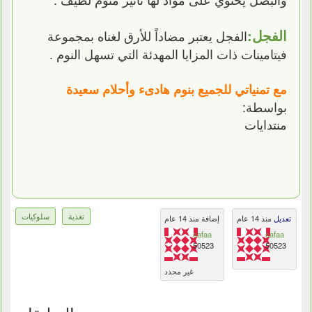
الفجل:
الفجل يعتبر مضاداً للأرق لغناه بمجموعة
فيتامينات ذات المزايا المهدئة التي تسهل النوم .
مع تمنياتي للجميع بنوم هادىء وأحلام سعيدة
بواسطة:
منتدايات
تغذية
سلوكيات
تعديل
منذ 14 عام
إضافة منذ 14 عام
safaa
safaa
50523
50523
غير محدد