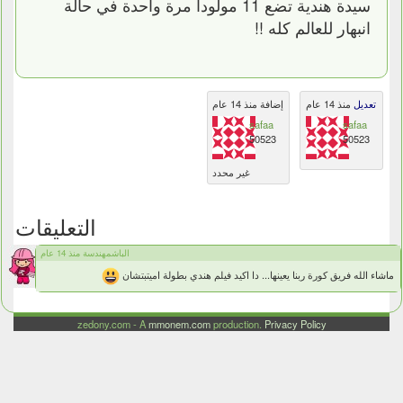
سيدة هندية تضع 11 مولودا مرة واحدة في حالة
انبهار للعالم كله !!
تعديل
منذ 14 عام
إضافة منذ 14 عام
safaa
safaa
50523
50523
غير محدد
التعليقات
الباشمهندسة منذ 14 عام
ماشاء الله فريق كورة ربنا يعينها... دا اكيد فيلم هندي بطولة اميتبتشان
zedony.com - A
mmonem.com
production.
Privacy Policy