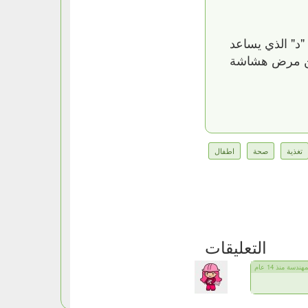
"د" الذي يساعد
ة من مرض هشاشة
تغذية
صحة
اطفال
التعليقات
ندسة منذ 14 عام