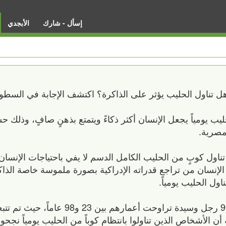
إسأل - شارك
الأبجدي
 تناول الحليب يؤثر على الذاكرة؟ اكتشف الإجابة في السطور 
ب يومياً يجعل الإنسان أكثر ذكاءً ويتمتع بذهنٍ صافٍ، وذلك ح
لمصرية.
تناول كوبٍ من الحليب الكامل الدسم لا يفي باحتياجات الإنسان
الإنسان من تراجع قدراته الإدراكية بصورة ملموسة خاصة الذا
وأجرى الباحثون أبحاثهم على ما يقرب من 900 رجل وسيدة تراوحت أعماره
ن الأشخاص الذين تناولوا بانتظام كوباً من الحليب يومياً نجحو