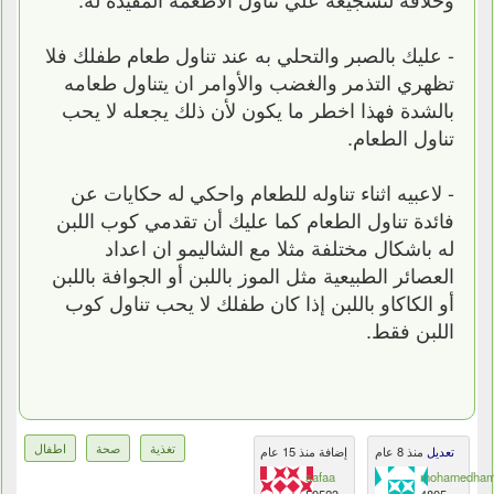
- عليك بالصبر والتحلي به عند تناول طعام طفلك فلا
تظهري التذمر والغضب والأوامر ان يتناول طعامه
بالشدة فهذا اخطر ما يكون لأن ذلك يجعله لا يحب
تناول الطعام.
- لاعبيه اثناء تناوله للطعام واحكي له حكايات عن
فائدة تناول الطعام كما عليك أن تقدمي كوب اللبن
له باشكال مختلفة مثلا مع الشاليمو ان اعداد
العصائر الطبيعية مثل الموز باللبن أو الجوافة باللبن
أو الكاكاو باللبن إذا كان طفلك لا يحب تناول كوب
اللبن فقط.
تغذية
صحة
اطفال
تعديل
منذ 8 عام
إضافة منذ 15 عام
safaa
mohamedham