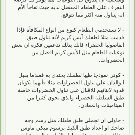
التعرف علي الطعام المفضل لديه حيث تفاجأ الأم
انه يتناول منه اكثر مما تتوقع.
- لا تستخدمي الطعام كنوع من انواع المكافأة فإذا
قدمت مثلا لطفلك آيس كريم لأنه تناول طبق
الفاصوليا الخضراء فانك بذلك تدعمين فكرة ان بعض
نوعيات الطعام مثل الآيس كريم افضل من
الخضروات.
- كوني نموذجا طيبا لطفلك يحتذي به فعندما يقبل
الوالدان علي تناول الخضراوات مثلا فأنهما يكونان
قدوة لابنائهم للاقبال علي تناول الخضروات خاصة
طبق السلطة الخضراء والذي يحوي كثيرا من
الفيتامينات والمعادن.
- حاولي ان تجملي طبق طفلك مثل رسم وجه
ضاحك او اعداد طبق الكيك برسوم ميكي ماوس
وخلافه لتشجيعه علي تناول الاطعمة المفيدة له.