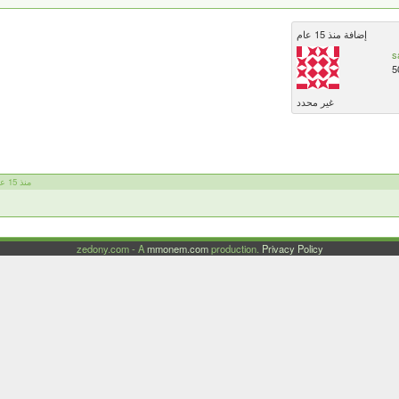
إضافة منذ 15 عام
s
5
غير محدد
TOOTOOMEX منذ 15 عام
zedony.com - A
mmonem.com
production.
Privacy Policy