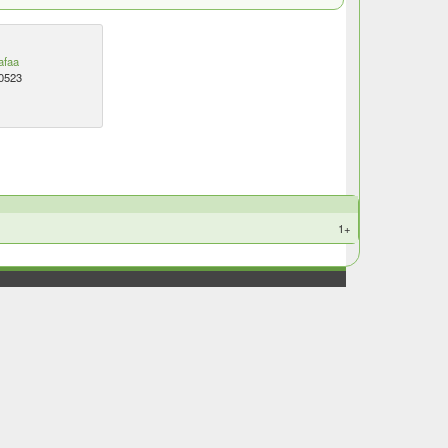
afaa
0523
+1