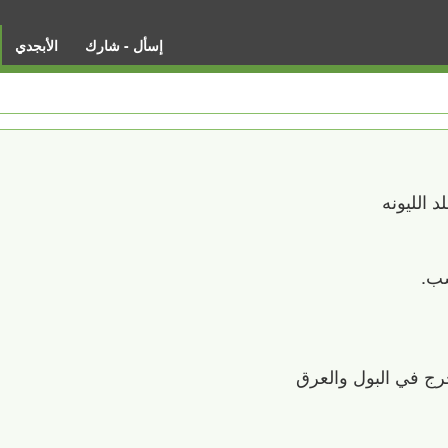
إسأل - شارك
الأبجدي
 الليونه
سب.
رج في البول والعرق