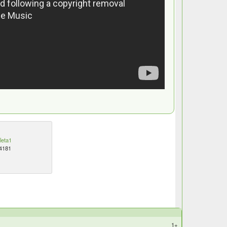
oleta1
4181
+1