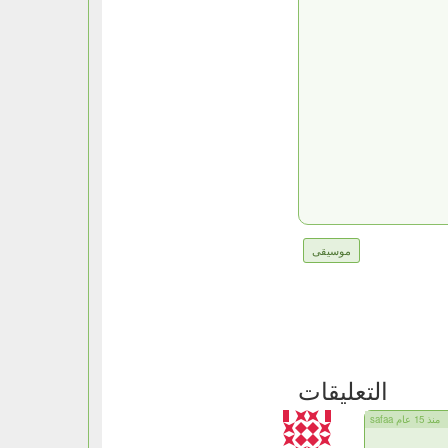
موسيقى
التعليقات
safaa منذ 15 عام