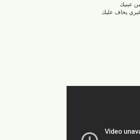
ن عينيك
غيري يخاف عليك