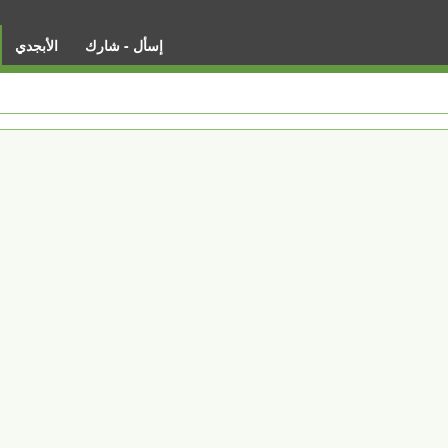
إسأل - شارك
الأبجدي