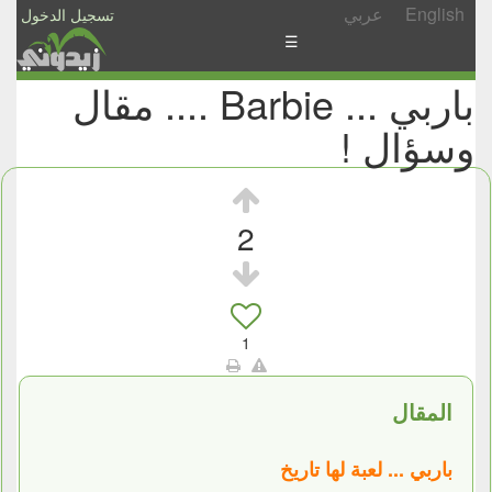
English
عربي
تسجيل الدخول
☰
باربي ... Barbie .... مقال
الأخبار
وسؤال !
الأسئلة
والمشاركات
الأبجدي
2
إسأل
-
شارك
1
المقال
باربي ... لعبة لها تاريخ