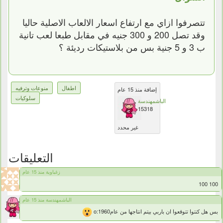
تتصرفوا ازاي مع ارتفاع اسعار الالعاب الاصلية حاليا
وقد تصل 200 و 300 جنيه في مقابل طبعا لعب تانية
ب 3 و 5 جنية بس من بلاستيكات رديئة ؟
اطفال
منوعات وترفيه
إضافة منذ 15 عام
سلوكيات
الباشمهندسة
15318
غير محدد
التعليقات
زغباوية منذ 15 عام
100 100
الباشمهندسة منذ 15 عام
بس هل كنتوا تتوقعوا ان باربي بيتم انتاجها من عام1960:o