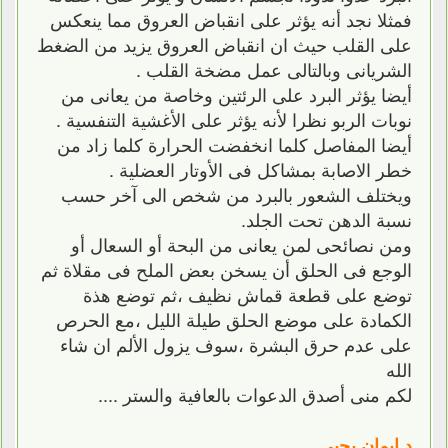
فمثلا نجد أنه يؤثر على انقباض العروق مما ينعكس
على القلب حيث ان انقباض العروق يزيد من الضغط
الشريانى وبالتالى عمل مضخة القلب .
أيضا يؤثر البرد على الرئتين وخاصة من يعانى من
نوبات الربو نظرا لأنه يؤثر على الأغشية التنفسية .
أيضا المفاصل كلما انخفضت الحرارة كلما زاد من
خطر الاصابة بمشاكل فى الأوتار العضلية .
ويختلف الشعور بالبرد من شخص الى آخر حسب
نسبة الدهن تحت الجلد.
ومن نصائحى لمن يعانى من البحة أو السعال أو
الوجع فى الحلق أن يسخن بعض الملح فى مقلاة ثم
توضع على قطعة قماش نظيف ،ثم توضع هذة
الكمادة على موضع الحلق طيلة الليل ،مع الحرص
على عدم حرق البشرة ،سوف يزول الألم ان شاء
الله
لكم منى أصدق الدعوات بالعافية والستر ....
د.ايمان يحيى