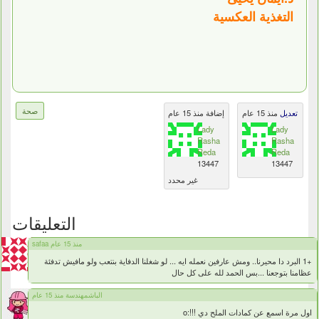
التغذية العكسية
صحة
تعديل
منذ 15 عام
إضافة منذ 15 عام
Lady
Lady
Rasha
Rasha
Reda
Reda
13447
13447
غير محدد
التعليقات
safaa منذ 15 عام
+1 البرد دا محيرنا.. ومش عارفين نعمله ايه ... لو شغلنا الدفاية بنتعب ولو مافيش تدفئة
عظامنا بتوجعنا ...بس الحمد لله على كل حال
الباشمهندسة منذ 15 عام
اول مرة اسمع عن كمادات الملح دي !!!:o