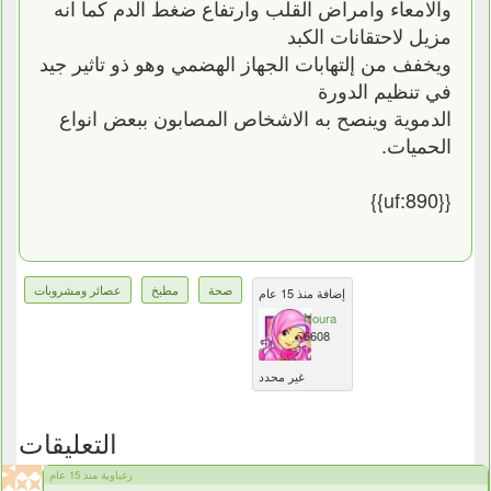
والامعاء وامراض القلب وارتفاع ضغط الدم كما انه
مزيل لاحتقانات الكبد
ويخفف من إلتهابات الجهاز الهضمي وهو ذو تاثير جيد
في تنظيم الدورة
الدموية وينصح به الاشخاص المصابون ببعض انواع
الحميات.
{{uf:890}}
صحة
مطبخ
عصائر ومشروبات
إضافة منذ 15 عام
Noura
6608
غير محدد
التعليقات
زغباوية منذ 15 عام