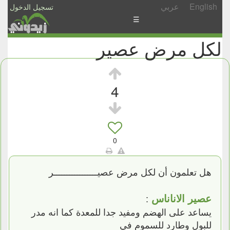
English
عربي
تسجيل الدخول
☰
لكل مرض عصير
الأخبار
الأسئلة
والمشاركات
4
الأبجدي
إسأل
-
0
شارك
هل تعلمون أن لكل مرض عصيـــــــــــــــــر
عصير الاناناس
:
يساعد على الهضم ومفيد جدا للمعدة كما انه مدر
للبول وطارد للسموم في