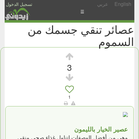
English
عربي
تسجيل الدخول
☰
عصائر تنقي جسمك من
الأخبار
السموم
الأسئلة
والمشاركات
الأبجدي
3
إسأل
-
شارك
1
عصير الخيار بالليمون
وهي من أفضل الوصفات لتناول غذاء صحي منقي