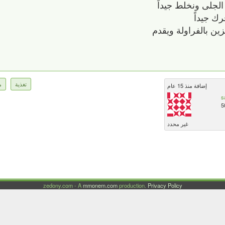
الجلى ونخلط جيداً
ك جيداً
تغذية
م
إضافة منذ 15 عام
s
5
غير محدد
zedony.com - A
mmonem.com
production.
Privacy Policy