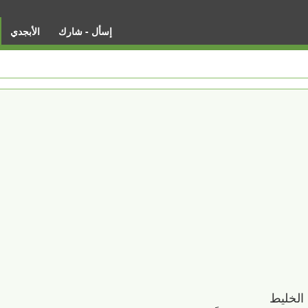
إسأل - شارك
الأبجدي
 الخليط