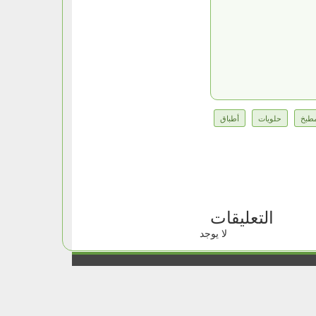
طبخ
حلويات
أطباق
التعليقات
لا يوجد