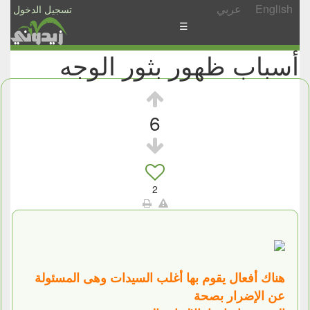
English
عربي
تسجيل الدخول
☰
أسباب ظهور بثور الوجه
الأخبار
الأسئلة
والمشاركات
6
الأبجدي
إسأل
-
2
شارك
هناك أفعال يقوم بها أغلب السيدات وهى المسئولة
عن الإضرار بصحة