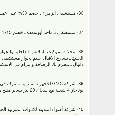
36- مستشفى الزهراء ـ خصم 30% على عمليات الولادة
37- مستشفى د.ماجد أبوسعدة ـ خصم 15%
الخليج ـ بشارع الاقبال جليم بجوار مستشفى
دانيال ـ محرم بك الرصافة والترام فى الاسكن
بوتاجاز 4 شعلة مع سخان 20 لتر بسعر منتج واحد فقط وبنصف سعر منتج واحد مستورد فقط 2000 جنيه