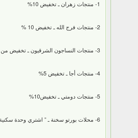
1- منتجات زهران ـ تخفيض 10%
2- منتجات فرج الله ـ تخفيض 10 %
3- منتجات النساجون الشرقيون ـ تخفيض من 15 الى 50 %
4- منتجات أجا ـ تخفيض 5%
5- منتجات دومتي ـ تخفيض10%
6- محلات بورتو سخنة ـ ” اشتري وحدة سكنية تاخد عليها العفش مجانا وكل المحال هناك عاملة تخفيض 10 % “.