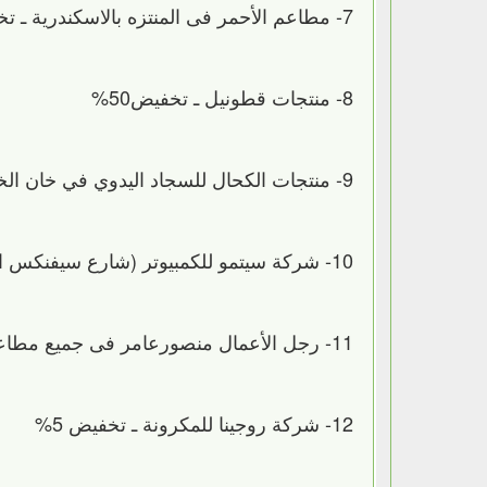
7- مطاعم الأحمر فى المنتزه بالاسكندرية ـ تخفيض 40%
8- منتجات قطونيل ـ تخفيض50%
9- منتجات الكحال للسجاد اليدوي في خان الخليلي ـ تخفيض 15%
10- شركة سيتمو للكمبيوتر (شارع سيفنكس المهندسين) ـ خصم 5%
11- رجل الأعمال منصورعامر فى جميع مطاعمه تشيلز – ستوديومصر – حلقة السمك ـ تخفيض10%
12- شركة روجينا للمكرونة ـ تخفيض 5%