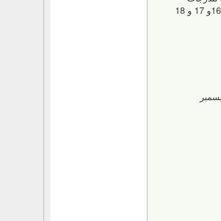
(السياحية ورجال الأعمال والدرجة الأولى) وسيتمكن العملاء من الإستفادة بهذا العرض عند شراء التذاكر أيام 16و 17 و 18