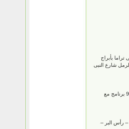
ل فروعها ـ خصم 10% (الفروع : بوكلى تراما بأبراج
رمل شارع النبى
39- شركة GMC للأجهزة المنزلية تشترك في الحملةمن خلال معارضها بعرض غسالة فول أوتوماتيك 6 كيلو 9 برنامج مع
يع الفروع ( المنصورة – رأس البر –