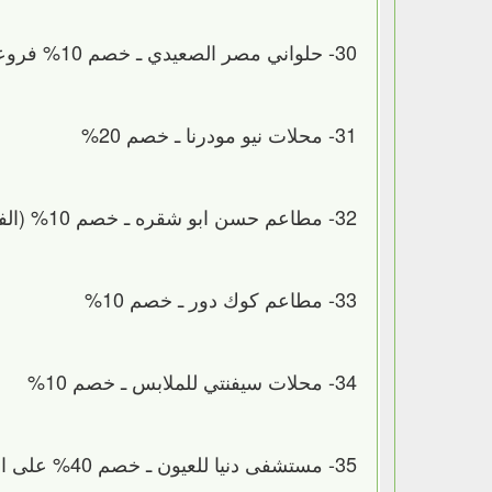
30- حلواني مصر الصعيدي ـ خصم 10% فروعها (الاسكندرية- دمنهور- كفرالشيخ –الفرع الاصلي دسوق)
31- محلات نيو مودرنا ـ خصم 20%
32- مطاعم حسن ابو شقره ـ خصم 10% (الفرع الأصلي الاسكندرية)
33- مطاعم كوك دور ـ خصم 10%
34- محلات سيفنتي للملابس ـ خصم 10%
35- مستشفى دنيا للعيون ـ خصم 40% على العمليات الجراحية