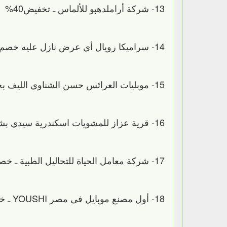
13- شركة أراملدهبو للألماس ـ تخفيض40%
14- سراميكا رويال أي عرض نازل عليه خصم عليه كمان اضافة 10% وأي حاجة من المصنع خصم 50%
15- موبليات العرائس حسن الشناوي الليف بحدائق القبة ـ تخفيص 25%
16- قرية عزاز للمشويات اسكندرية سيدي بشر ـ خصم على قائمة اللحوم البلدى وقائمة المأكولات الشهية 15%
17- شركة معامل الحياة للتحاليل الطبية ـ خصم 35% طوال الأسبوع
18- أول مصنع موبايل فى مصر YOUSHI ـ خصم 15% على كل أنواع الموبايل