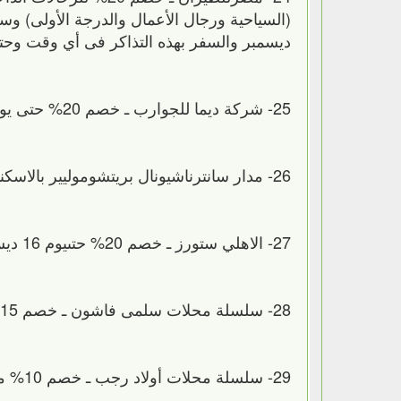
ديسمبر والسفر بهذه التذاكر فى أي وقت وحتى نهاي
25- شركة ديما للجوارب ـ خصم 20% حتى يوم 25 ديسمبر
26- مدار سانترناشيونال بريتشوموليير بالاسكندرية ـ خصم 10% على كل اقساط المصروفات حتى يوم 16 ديسمبر
27- الاهلي ستورز ـ خصم 20% حتىيوم 16 ديسمبر
28- سلسلة محلات سلمى فاشون ـ خصم 15% حتى يوم الجمعة
29- سلسلة محلات أولاد رجب ـ خصم 10% من يوم الجمعة حتى يوم الثلاثاء