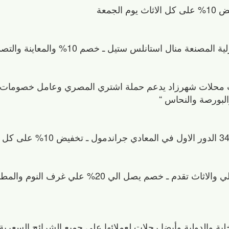
احب محلات شهرزاد يدعم حملة اشتري المصري وعامل خصومات 
لبورصة والنحاس “
23- شركة سمارت هومستورز للتصميم الداخلي والاثاث تقدم ـ خصم يصل الي 20% 
 20% للرحالات الداخلية والدولية وأيضا رحلات لعملائها على جميع الشرائح السع