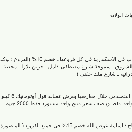
38- محلات سوكيت للملابس الداخلية والجوارب فى الاسكندرية فى ك
 الشروق ـ سموحة شارع مصطفى كامل ـ جرين بلازا ـ محطة ال
درانية ـ شارع ملك حفنى )
40- شركة أضواء المدينة للادوات المنزلية الحاج / اسامة عوض الله خصم 15% فى جم