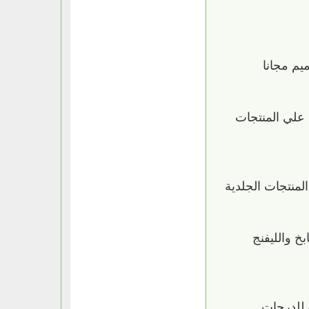
علي المنتجات
علي غرف النوم والمطابخ والليفنج
رية للدرجات