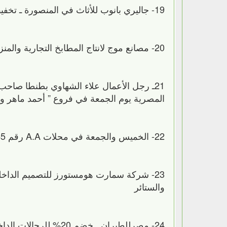
19- جاليري بانوب للأثاث في المنصورة ـ تخفيض 10% على كل الاثاث يوم الجمعة
20- مصانع موج لانتاج المطابخ التجارية والمنزلية المصنعة منال استانلس ستيل ـ خصم 10% والمعاينة والتصميم مجانا
21ـ رجل الأعمال علاء الشهاوي بطنطا ص
المصرية يوم الجمعة في فروع ” أحمد ماهر وا
22- الخميس والجمعة في محلات A.A رقم 345 الدور الاول في المعادي جراندمول ـ تخفيض 10% على كل المنتجات الجلدية
والستائر
24- مصرللطيران ـ خضم