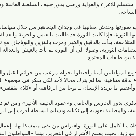
تسلم للإغراء والغواية ورضى بدور حليف السلطة القائمة وصد
الساحة.
يه صورتها وخدش معانيها فى وجدان الجماهير من خلال سياسا
 الثورة، فإذا كانت الثورة قد طالبت بالعيش والحرية والعدالة 
تلاحقة، بدأت بالدقيق والخبز ومرت بالبنزين والبوتاجاز، مع ت
امات الثورية، وصولا إلى أن الثورة لم تأت بالعيش والعدالة ا
ة بين طبقات المجتمع.
ويع المواطنين أمنيا وأحيطوا بحزام مرعب من جرائم القتل و
 بدقة متناهية، بما لم يترك مجالا لأحد لكى يفكر فى موضوع ا
وأعظم ما يريده الإنسان ــ نوعا من الرفاهية أو «كلام مثقفين»
رى بدور الحارس والحامى و«عمود الخيمة الأخير» ومن ثم تص
ة، والمطالبة بعودته إلى ثكناته وتسليم السلطة أقرب إلى الزن
لاب الكامل على الثورة، وافتراس من بقى متمسكا بها، بإعمال 
ن موازية، بحيث يصبح الأشرار فى التحرير، بينما «المواطنون ا