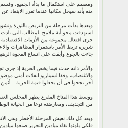
ومصمم على استكمال ما بدأه الجميع، وقسم اس
منه بأنه سيحل مكانها عندما تقرر الابتعاد عن 
وبعدها بدأت مرحلة من التربص بالثورة وتشو
استهدفت محو أية ملامح للمطالب التى نادت بها
جرى افتعال مجموعة من الأزمات الاقتصادية الم
شريرة تربط الأمر باستمرار المظاهرات والاعتص
جاءت بالجوع وأبقت على اتساع الفجوة الرهيب
والأمر ذاته حدث فيما يخص الحرية إذ جرى تج
والاغتصاب، وفقا لسيناريو انفلات أمنى موضوع
آخر نجحوا فى أن يجعلوا قيمة الحرية ــ أثمن 
ووسط هذا المناخ المفزع يظهر المجلس العسك
من التجديف، ومعارضته نوعا من الخيانة الوطني
وبعد كل ذلك نعيش المرحلة الأخطر وهى الانق
فلكى يلوثوا نقاء ميادين التحرير صنعوا ميادي