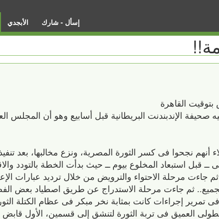
إسأل - شارك
الأبجدي
ة!!
ه صحيفة الإندبندنت البريطانية قبل أسابيع وهو أن المجلس
نهم نجحوا فى كسر الثورة المصرية، ونزع مخالبها، بعد تنفيذ
 ــ قبل استبعاد المخلوع بيوم ــ حيث بدأت الخطة بالتودد والا
د.. ثم جاءت مرحلة الاحتواء والترويض من خلال ترديد عبارات ال
جميع.. ثم جاءت مرحلة الاستدراج عن طريق اصطياد بعض الفصا
طولى العميق فى تربة الثورة لتنشق إلى قسمين، الأول قابض 