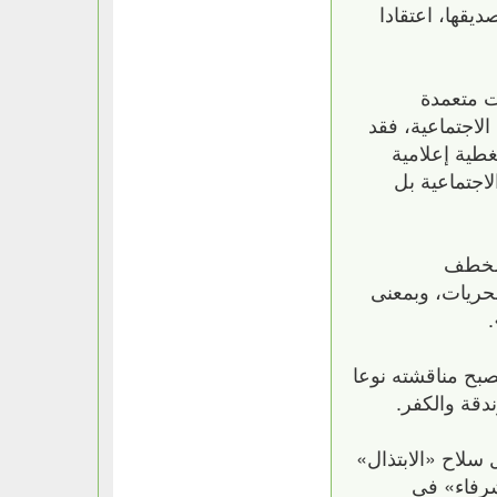
يقها، اعتقادا
ت متعمدة
الاجتماعية، فقد
غطية إعلامية
لاجتماعية بل
الخطف
لحريات، وبمعنى
.
بح مناقشته نوعا
دقة والكفر.
سلاح «الابتذال»
لشرفاء» فى