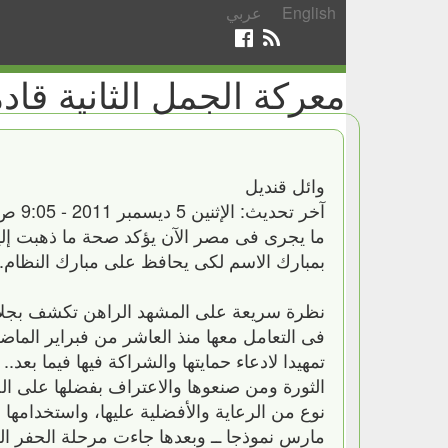
English
عربي
معركة الجمل الثانية قادم
وائل قنديل
آخر تحديث: الإثنين 5 ديسمبر 2011 - 9:05 ص بتوقيت القاهرة
ما يجرى فى مصر الآن يؤكد صحة ما ذهبت إلي
بمبارك الاسم لكى يحافظ على مبارك النظام.
نظرة سريعة على المشهد الراهن تكشف بجلاء أ
فى التعامل معها منذ العاشر من فبراير الماضى
تمهيدا لادعاء حمايتها والشراكة فيها فيما بع
الثورة ومن صنعوها والاعتراف بفضلها على ال
مارس نموذجا ــ وبعدها جاءت مرحلة الحفر ال