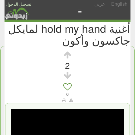
English
عربي
تسجيل الدخول
☰
أغنية hold my hand لمايكل
الأخبار
جاكسون وأكون
الأسئلة
والمشاركات
الأبجدي
2
إسأل
-
شارك
0